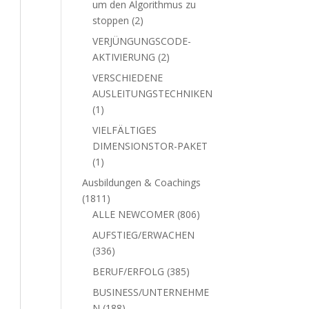
um den Algorithmus zu
2
stoppen
2
Produkte
VERJÜNGUNGSCODE-
2
AKTIVIERUNG
2
Produkte
VERSCHIEDENE
AUSLEITUNGSTECHNIKEN
1
1
Produkt
VIELFÄLTIGES
DIMENSIONSTOR-PAKET
1
1
Produkt
Ausbildungen & Coachings
1811
1811
Produkte
806
ALLE NEWCOMER
806
Produkte
AUFSTIEG/ERWACHEN
336
336
Produkte
385
BERUF/ERFOLG
385
Produkte
BUSINESS/UNTERNEHME
188
N
188