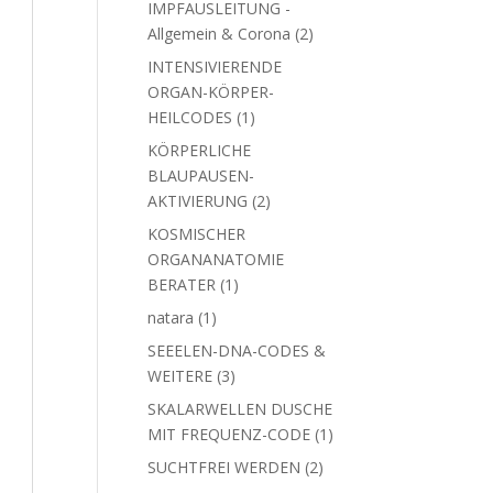
IMPFAUSLEITUNG -
2
Allgemein & Corona
2
Produkte
INTENSIVIERENDE
ORGAN-KÖRPER-
1
HEILCODES
1
Produkt
KÖRPERLICHE
BLAUPAUSEN-
2
AKTIVIERUNG
2
Produkte
KOSMISCHER
ORGANANATOMIE
1
BERATER
1
Produkt
1
natara
1
Produkt
SEEELEN-DNA-CODES &
3
WEITERE
3
Produkte
SKALARWELLEN DUSCHE
1
MIT FREQUENZ-CODE
1
Produkt
2
SUCHTFREI WERDEN
2
Produkte