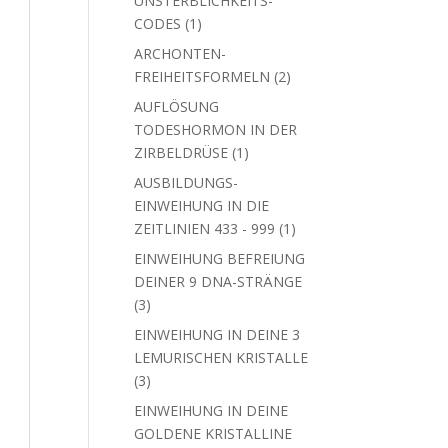
UNSTERBLICHKEITS-
1
CODES
1
Produkt
ARCHONTEN-
2
FREIHEITSFORMELN
2
Produkte
AUFLÖSUNG
TODESHORMON IN DER
1
ZIRBELDRÜSE
1
Produkt
AUSBILDUNGS-
EINWEIHUNG IN DIE
1
ZEITLINIEN 433 - 999
1
Produkt
EINWEIHUNG BEFREIUNG
DEINER 9 DNA-STRÄNGE
3
3
Produkte
EINWEIHUNG IN DEINE 3
LEMURISCHEN KRISTALLE
3
3
Produkte
EINWEIHUNG IN DEINE
GOLDENE KRISTALLINE