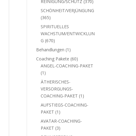
370
REINIGUNG/SCHUTZ
370
Produkte
SCHÖNHEIT/VERJÜNGUNG
365
365
Produkte
SPIRITUELLES
WACHSTUM/ENTWICKLUN
670
G
670
Produkte
1
Behandlungen
1
Produkt
60
Coaching Pakete
60
Produkte
ANGEL-COACHING-PAKET
1
1
Produkt
ÄTHERISCHES-
VERSORGUNGS-
1
COACHING-PAKET
1
Produkt
AUFSTIEGS-COACHING-
1
PAKET
1
Produkt
AVATAR-COACHING-
3
PAKET
3
Produkte