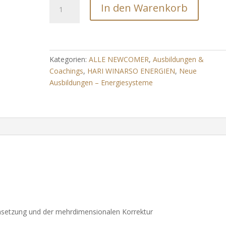
Aktivierung
In den Warenkorb
der
Quantengerechtigkeit
(Wahrheit
und
Gerechtigkeit)
Kategorien:
ALLE NEWCOMER
,
Ausbildungen &
Menge
Coachings
,
HARI WINARSO ENERGIEN
,
Neue
Ausbildungen – Energiesysteme
rchsetzung und der mehrdimensionalen Korrektur