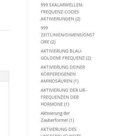
Produkte
999 SKALARWELLEN-
FREQUENZ-CODES
2
AKTIVIERUNGEN
2
Produkte
999
ZEITLINIEN/DIMENSIONST
2
ORE
2
Produkte
AKTIVIERUNG BLAU-
2
GOLDENE FREQUENZ
2
Produkte
AKTIVIERUNG DEINER
KÖRPEREIGENEN
1
AMINOSÄUREN
1
Produkt
AKTIVIERUNG DER UR-
FREQUENZEN DER
1
HORMONE
1
Produkt
Aktivierung der
1
Zauberformel
1
Produkt
AKTVIERUNG DES