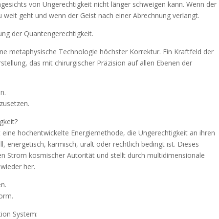
esichts von Ungerechtigkeit nicht länger schweigen kann. Wenn der
 zu weit geht und wenn der Geist nach einer Abrechnung verlangt.
rung der Quantengerechtigkeit.
eine metaphysische Technologie höchster Korrektur. Ein Kraftfeld der
tellung, das mit chirurgischer Präzision auf allen Ebenen der
n.
hzusetzen.
gkeit?
st eine hochentwickelte Energiemethode, die Ungerechtigkeit an ihren
l, energetisch, karmisch, uralt oder rechtlich bedingt ist. Dieses
n Strom kosmischer Autorität und stellt durch multidimensionale
 wieder her.
en.
Form.
tion System: