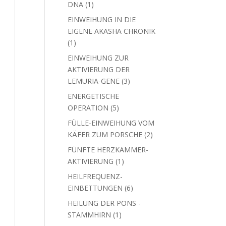
1
DNA
1
Produkt
EINWEIHUNG IN DIE
EIGENE AKASHA CHRONIK
1
1
Produkt
EINWEIHUNG ZUR
AKTIVIERUNG DER
3
LEMURIA-GENE
3
Produkte
ENERGETISCHE
5
OPERATION
5
Produkte
FÜLLE-EINWEIHUNG VOM
2
KÄFER ZUM PORSCHE
2
Produkte
FÜNFTE HERZKAMMER-
1
AKTIVIERUNG
1
Produkt
HEILFREQUENZ-
6
EINBETTUNGEN
6
Produkte
HEILUNG DER PONS -
1
STAMMHIRN
1
Produkt