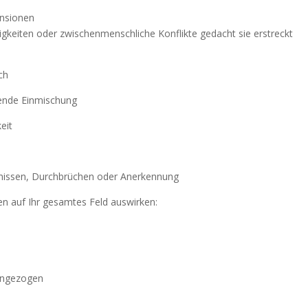
ensionen
tigkeiten oder zwischenmenschliche Konflikte gedacht sie erstreckt
ch
dende Einmischung
eit
bnissen, Durchbrüchen oder Anerkennung
en auf Ihr gesamtes Feld auswirken:
ingezogen