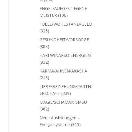
Produkte
ENGEL/AUFGESTIEGENE
106
MEISTER
106
Produkte
FÜLLE/WOHLSTAND/GELD
325
325
Produkte
GESUNDHEIT/VORSORGE
883
883
Produkte
HARI WINARSO ENERGIEN
832
832
Produkte
KARMA/AHNEN/AKASHA
243
243
Produkte
LIEBE/BEZIEHUNG/PARTN
339
ERSCHAFT
339
Produkte
MAGIE/SCHAMANISMSU
362
362
Produkte
Neue Ausbildungen –
315
Energiesysteme
315
Produkte