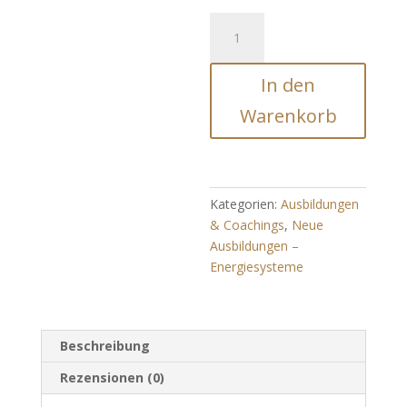
Ätherisches
Hula
-
In den
Hoop
-
Warenkorb
Reifen
-
Energie
-
Kategorien:
Ausbildungen
Menge
& Coachings
,
Neue
Ausbildungen –
Energiesysteme
Beschreibung
Rezensionen (0)