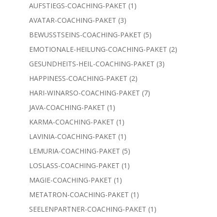
Produkte
670
SPIRITUELLES WACHSTUM/ENTWICKLUNG
670
Produkte
1
Behandlungen
1
Produkt
60
Coaching Pakete
60
Produkte
1
ANGEL-COACHING-PAKET
1
Produkt
ÄTHERISCHES-VERSORGUNGS-COACHING-PAKET
1
1
Produkt
1
AUFSTIEGS-COACHING-PAKET
1
Produkt
3
AVATAR-COACHING-PAKET
3
Produkte
5
BEWUSSTSEINS-COACHING-PAKET
5
Produkte
2
EMOTIONALE-HEILUNG-COACHING-PAKET
2
Produkte
3
GESUNDHEITS-HEIL-COACHING-PAKET
3
Produkte
2
HAPPINESS-COACHING-PAKET
2
Produkte
7
HARI-WINARSO-COACHING-PAKET
7
Produkte
1
JAVA-COACHING-PAKET
1
Produkt
1
KARMA-COACHING-PAKET
1
Produkt
1
LAVINIA-COACHING-PAKET
1