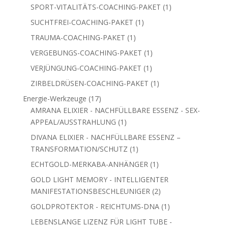
Produkt
5
LEMURIA-COACHING-PAKET
5
Produkte
1
LOSLASS-COACHING-PAKET
1
Produkt
1
MAGIE-COACHING-PAKET
1
Produkt
1
METATRON-COACHING-PAKET
1
Produkt
1
SEELENPARTNER-COACHING-PAKET
1
Produkt
1
SPORT-VITALITÄTS-COACHING-PAKET
1
Produkt
1
SUCHTFREI-COACHING-PAKET
1
Produkt
1
TRAUMA-COACHING-PAKET
1
Produkt
1
VERGEBUNGS-COACHING-PAKET
1
Produkt
1
VERJÜNGUNG-COACHING-PAKET
1
Produkt
1
ZIRBELDRÜSEN-COACHING-PAKET
1
Produkt
17
Energie-Werkzeuge
17
Produkte
AMRANA ELIXIER - NACHFÜLLBARE ESSENZ -
1
SEX-APPEAL/AUSSTRAHLUNG
1
Produkt
DIVANA ELIXIER - NACHFÜLLBARE ESSENZ –