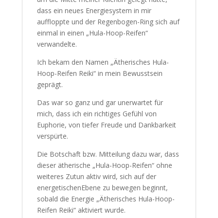
Es war der Moment, als sich die Energie
„Himmlisches Regenbogen Reiki“ wie ein
Ring um die Mitte meiner Klientin gelegt
hatte, dass ein neues Energiesystem in mir
auffloppte und der Regenbogen-Ring sich
auf einmal in einen „Hula-Hoop-Reifen“
verwandelte.
Ich bekam den Namen „Ätherisches Hula-
Hoop-Reifen Reiki“ in mein Bewusstsein
geprägt.
Das war so ganz und gar unerwartet für
mich, dass ich ein richtiges Gefühl von
Euphorie, von tiefer Freude und
Dankbarkeit verspürte.
Die Botschaft bzw. Mitteilung dazu war,
dass dieser ätherische „Hula-Hoop-Reifen“
ohne weiteres Zutun aktiv wird, sich auf der
energetischenEbene zu bewegen beginnt,