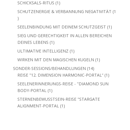
Produkt
1
KLEINER SCHÖNHEITSRITUS
1
Produkt
1
KUNDALINI ERWACHEN
1
Produkt
LICHTVOLLE 3-TÄGIGE NACHTFREQUENTIERUNG
1
1
Produkt
1
LUSTZAUBER & ANZIEHUNGSKRAFT
1
Produkt
6
METATRON – CEREMONY
6
Produkte
1
SCHICKSALS-RITUS
1
Produkt
SCHUTZENERGIE & VERBANNUNG NEGATIVITÄT
1
1
Produkt
1
SEELENBINDUNG MIT DEINEM SCHUTZGEIST
1
Produkt
SIEG UND GERECHTIGKEIT IN ALLEN BEREICHEN
1
DEINES LEBENS
1
Produkt
1
ULTIMATIVE INTELLIGENZ
1
Produkt
1
WIRKEN MIT DEN MAGISCHEN KUGELN
1
Produkt
14
SONDER-SESSIONS/BEHANDLUNGEN
14
Produkte
1
REISE "12. DIMENSION HARMONIC-PORTAL“
1