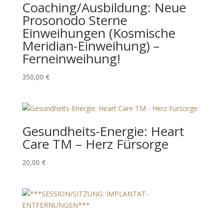
vom 30.07 bis einschließlich 10.08.2026.
Ab dem 11.08.2026 sind wir wieder wie gewohnt für
Coaching/Ausbildung: Neue
Sie da.
Prosonodo Sterne
Herzliche Grüße
Einweihungen (Kosmische
Meridian-Einweihung) –
Ihr Team von Wings of Gold / Bella Energetica
Ferneinweihung!
350,00
€
Gesundheits-Energie: Heart
Care TM – Herz Fürsorge
20,00
€