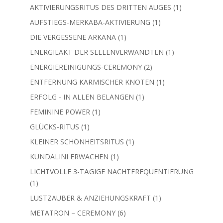
1
VERJÜNGUNGS-SMARAGD
1
Produkt
VITANA ELIXIER - NACHFÜLLBARE ESSENZ –
1
VITALITÄT/ABNEHMEN
1
Produkt
46
Mächtige Magische Riten
46
Produkte
1
AKTIVIERUNG DER DNA DER VORFAHREN
1
Produkt
1
AKTIVIERUNG SONNENLICHTKÖRPER
1
Produkt
3
AKTIVIERUNGS-RITUS DER 12 DNA-STRÄNGE
3
Produkte
1
AKTIVIERUNGSRITUS DES DRITTEN AUGES
1
Produkt
1
AUFSTIEGS-MERKABA-AKTIVIERUNG
1
Produkt
1
DIE VERGESSENE ARKANA
1
Produkt
1
ENERGIEAKT DER SEELENVERWANDTEN
1
Produkt
2
ENERGIEREINIGUNGS-CEREMONY
2
Produkte
1
ENTFERNUNG KARMISCHER KNOTEN
1
Produkt
1
ERFOLG - IN ALLEN BELANGEN
1
Produkt
1
FEMININE POWER
1
Produkt
1
GLÜCKS-RITUS
1