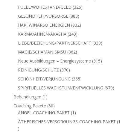
Produkt
1811
Ausbildungen & Coachings
1811
806
Produkte
ALLE NEWCOMER
806
Produkte
336
AUFSTIEG/ERWACHEN
336
Produkte
385
BERUF/ERFOLG
385
Produkte
188
BUSINESS/UNTERNEHMEN
188
Produkte
106
ENGEL/AUFGESTIEGENE MEISTER
106
Produkte
325
FÜLLE/WOHLSTAND/GELD
325
Produkte
883
GESUNDHEIT/VORSORGE
883
Produkte
832
HARI WINARSO ENERGIEN
832
Produkte
243
KARMA/AHNEN/AKASHA
243
Produkte
339
LIEBE/BEZIEHUNG/PARTNERSCHAFT
339
Produkte
362
MAGIE/SCHAMANISMSU
362
Produkte
315
Neue Ausbildungen – Energiesysteme
315
Produkte
370
REINIGUNG/SCHUTZ
370
Produkte
365
SCHÖNHEIT/VERJÜNGUNG
365