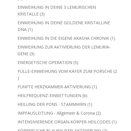
Produkt
AUSBILDUNGS-EINWEIHUNG IN DIE ZEITLINIEN
1
433 - 999
1
Produkt
EINWEIHUNG BEFREIUNG DEINER 9 DNA-
3
STRÄNGE
3
Produkte
EINWEIHUNG IN DEINE 3 LEMURISCHEN
3
KRISTALLE
3
Produkte
EINWEIHUNG IN DEINE GOLDENE KRISTALLINE
1
DNA
1
Produkt
EINWEIHUNG IN DIE EIGENE AKASHA CHRONIK
1
1
Produkt
EINWEIHUNG ZUR AKTIVIERUNG DER LEMURIA-
3
GENE
3
Produkte
5
ENERGETISCHE OPERATION
5
Produkte
FÜLLE-EINWEIHUNG VOM KÄFER ZUM PORSCHE
2
2
Produkte
1
FÜNFTE HERZKAMMER-AKTIVIERUNG
1
Produkt
6
HEILFREQUENZ-EINBETTUNGEN
6