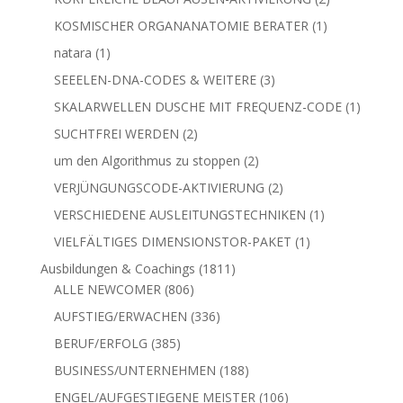
Produkte
1
HEILUNG DER PONS - STAMMHIRN
1
Produkt
2
IMPFAUSLEITUNG - Allgemein & Corona
2
Produkte
INTENSIVIERENDE ORGAN-KÖRPER-HEILCODES
1
1
Produkt
2
KÖRPERLICHE BLAUPAUSEN-AKTIVIERUNG
2
Produkte
1
KOSMISCHER ORGANANATOMIE BERATER
1
Produkt
1
natara
1
Produkt
3
SEEELEN-DNA-CODES & WEITERE
3
Produkte
SKALARWELLEN DUSCHE MIT FREQUENZ-CODE
1
1
Produkt
2
SUCHTFREI WERDEN
2
Produkte
2
um den Algorithmus zu stoppen
2
Produkte
2
VERJÜNGUNGSCODE-AKTIVIERUNG
2
Produkte
1
VERSCHIEDENE AUSLEITUNGSTECHNIKEN
1
Produkt
1
VIELFÄLTIGES DIMENSIONSTOR-PAKET
1