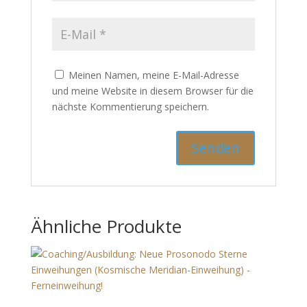
Meinen Namen, meine E-Mail-Adresse
und meine Website in diesem Browser für
die nächste Kommentierung speichern.
X
NAMASTÉ!
Vielen Dank für Ihr Verständnis und viel Freude mit
Ähnliche Produkte
unserem neuen Shop! ✨
Wir machen kurz Urlaub 🧳 und tanken neue Energie