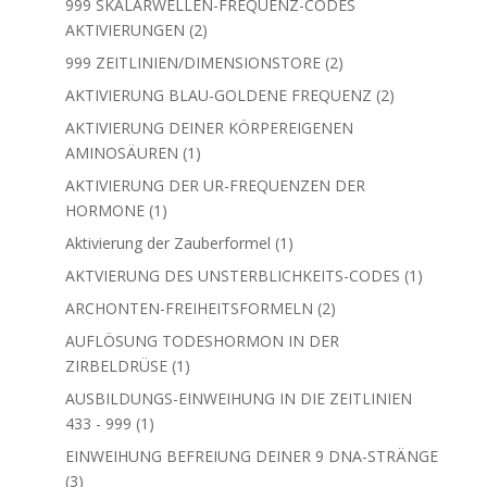
12
Unkategorisiert
12
Produkte
74
Ausbildung und Einweihungen – nach Natara
74
3
Produkte
33 LEMURIANISCHE ZEITLINIE
3
Produkte
999 SKALARWELLEN-FREQUENZ-CODES
2
AKTIVIERUNGEN
2
Produkte
2
999 ZEITLINIEN/DIMENSIONSTORE
2
Produkte
2
AKTIVIERUNG BLAU-GOLDENE FREQUENZ
2
Produkte
AKTIVIERUNG DEINER KÖRPEREIGENEN
1
AMINOSÄUREN
1
Produkt
AKTIVIERUNG DER UR-FREQUENZEN DER
1
HORMONE
1
Produkt
1
Aktivierung der Zauberformel
1
Produkt
1
AKTVIERUNG DES UNSTERBLICHKEITS-CODES
1
Produkt
2
ARCHONTEN-FREIHEITSFORMELN
2
Produkte
AUFLÖSUNG TODESHORMON IN DER
1
ZIRBELDRÜSE
1