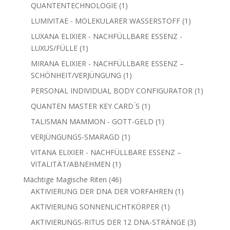
1
TRANSFORMATION/SCHUTZ
1
Produkt
1
ECHTGOLD-MERKABA-ANHÄNGER
1
Produkt
GOLD LIGHT MEMORY - INTELLIGENTER
2
MANIFESTATIONSBESCHLEUNIGER
2
Produkte
1
GOLDPROTEKTOR - REICHTUMS-DNA
1
Produkt
LEBENSLANGE LIZENZ FÜR LIGHT TUBE -
1
QUANTENTECHNOLOGIE
1
Produkt
1
LUMIVITAE - MOLEKULARER WASSERSTOFF
1
Produkt
LUXANA ELIXIER - NACHFÜLLBARE ESSENZ -
1
LUXUS/FÜLLE
1
Produkt
MIRANA ELIXIER - NACHFÜLLBARE ESSENZ –
1
SCHÖNHEIT/VERJÜNGUNG
1
Produkt
PERSONAL INDIVIDUAL BODY CONFIGURATOR
1
1
Produkt
1
QUANTEN MASTER KEY CARD ́S
1
Produkt
1
TALISMAN MAMMON - GOTT-GELD
1
Produkt