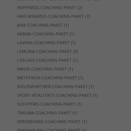
Produkte
2
HAPPINESS-COACHING-PAKET
2
Produkte
7
HARI-WINARSO-COACHING-PAKET
7
Produkte
1
JAVA-COACHING-PAKET
1
Produkt
1
KARMA-COACHING-PAKET
1
Produkt
1
LAVINIA-COACHING-PAKET
1
Produkt
5
LEMURIA-COACHING-PAKET
5
Produkte
1
LOSLASS-COACHING-PAKET
1
Produkt
1
MAGIE-COACHING-PAKET
1
Produkt
1
METATRON-COACHING-PAKET
1
Produkt
1
SEELENPARTNER-COACHING-PAKET
1
Produkt
1
SPORT-VITALITÄTS-COACHING-PAKET
1
Produkt
1
SUCHTFREI-COACHING-PAKET
1
Produkt
1
TRAUMA-COACHING-PAKET
1
Produkt
1
VERGEBUNGS-COACHING-PAKET
1
Produkt
1
VERJÜNGUNG-COACHING-PAKET
1