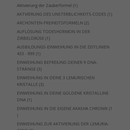
Produkt
1
Aktivierung der Zauberformel
1
Produkt
1
AKTVIERUNG DES UNSTERBLICHKEITS-CODES
1
Produkt
2
ARCHONTEN-FREIHEITSFORMELN
2
Produkte
AUFLÖSUNG TODESHORMON IN DER
1
ZIRBELDRÜSE
1
Produkt
AUSBILDUNGS-EINWEIHUNG IN DIE ZEITLINIEN
1
433 - 999
1
Produkt
EINWEIHUNG BEFREIUNG DEINER 9 DNA-
3
STRÄNGE
3
Produkte
EINWEIHUNG IN DEINE 3 LEMURISCHEN
3
KRISTALLE
3
Produkte
EINWEIHUNG IN DEINE GOLDENE KRISTALLINE
1
DNA
1
Produkt
EINWEIHUNG IN DIE EIGENE AKASHA CHRONIK
1
1
Produkt
EINWEIHUNG ZUR AKTIVIERUNG DER LEMURIA-