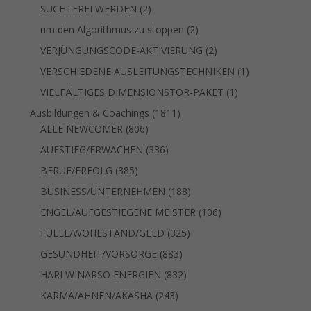
Produkt
2
SUCHTFREI WERDEN
2
Produkte
2
um den Algorithmus zu stoppen
2
Produkte
2
VERJÜNGUNGSCODE-AKTIVIERUNG
2
Produkte
1
VERSCHIEDENE AUSLEITUNGSTECHNIKEN
1
Produkt
1
VIELFÄLTIGES DIMENSIONSTOR-PAKET
1
Produkt
1811
Ausbildungen & Coachings
1811
806
Produkte
ALLE NEWCOMER
806
Produkte
336
AUFSTIEG/ERWACHEN
336
Produkte
385
BERUF/ERFOLG
385
Produkte
188
BUSINESS/UNTERNEHMEN
188
Produkte
106
ENGEL/AUFGESTIEGENE MEISTER
106
Produkte
325
FÜLLE/WOHLSTAND/GELD
325
Produkte
883
GESUNDHEIT/VORSORGE
883
Produkte
832
HARI WINARSO ENERGIEN
832
Produkte
243
KARMA/AHNEN/AKASHA
243
Produkte