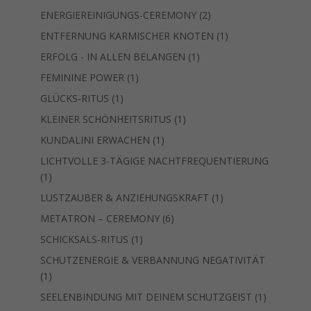
Produkt
2
ENERGIEREINIGUNGS-CEREMONY
2
Produkte
1
ENTFERNUNG KARMISCHER KNOTEN
1
Produkt
1
ERFOLG - IN ALLEN BELANGEN
1
Produkt
1
FEMININE POWER
1
Produkt
1
GLÜCKS-RITUS
1
Produkt
1
KLEINER SCHÖNHEITSRITUS
1
Produkt
1
KUNDALINI ERWACHEN
1
Produkt
LICHTVOLLE 3-TÄGIGE NACHTFREQUENTIERUNG
1
1
Produkt
1
LUSTZAUBER & ANZIEHUNGSKRAFT
1
Produkt
6
METATRON – CEREMONY
6
Produkte
1
SCHICKSALS-RITUS
1
Produkt
SCHUTZENERGIE & VERBANNUNG NEGATIVITÄT
1
1
Produkt
1
SEELENBINDUNG MIT DEINEM SCHUTZGEIST
1