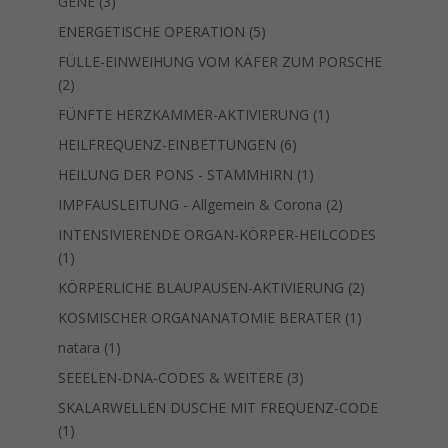
3
GENE
3
Produkte
5
ENERGETISCHE OPERATION
5
Produkte
FÜLLE-EINWEIHUNG VOM KÄFER ZUM PORSCHE
2
2
Produkte
1
FÜNFTE HERZKAMMER-AKTIVIERUNG
1
Produkt
6
HEILFREQUENZ-EINBETTUNGEN
6
Produkte
1
HEILUNG DER PONS - STAMMHIRN
1
Produkt
2
IMPFAUSLEITUNG - Allgemein & Corona
2
Produkte
INTENSIVIERENDE ORGAN-KÖRPER-HEILCODES
1
1
Produkt
2
KÖRPERLICHE BLAUPAUSEN-AKTIVIERUNG
2
Produkte
1
KOSMISCHER ORGANANATOMIE BERATER
1
Produkt
1
natara
1
Produkt
3
SEEELEN-DNA-CODES & WEITERE
3
Produkte
SKALARWELLEN DUSCHE MIT FREQUENZ-CODE
1
1