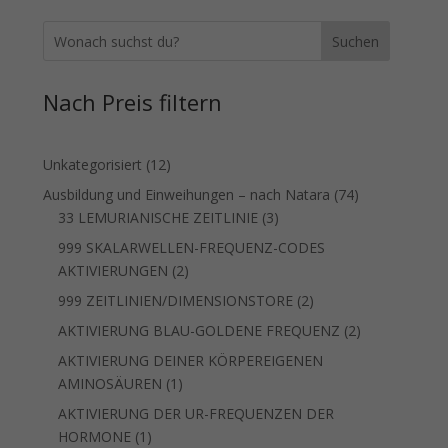
Suchen
Nach Preis filtern
12
Unkategorisiert
12
Produkte
74
Ausbildung und Einweihungen – nach Natara
74
3
Produkte
33 LEMURIANISCHE ZEITLINIE
3
Produkte
999 SKALARWELLEN-FREQUENZ-CODES
2
AKTIVIERUNGEN
2
Produkte
2
999 ZEITLINIEN/DIMENSIONSTORE
2
Produkte
2
AKTIVIERUNG BLAU-GOLDENE FREQUENZ
2
Produkte
AKTIVIERUNG DEINER KÖRPEREIGENEN
1
AMINOSÄUREN
1
Produkt
AKTIVIERUNG DER UR-FREQUENZEN DER
1
HORMONE
1