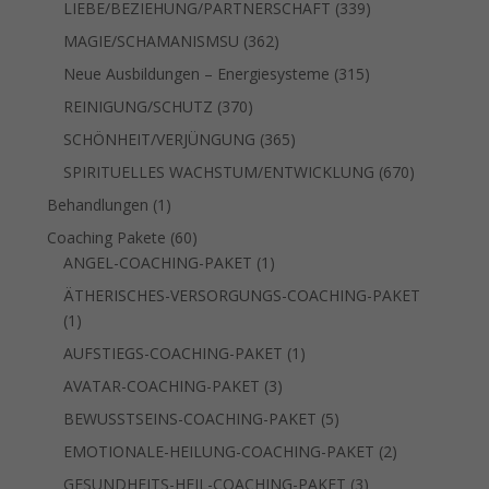
339
LIEBE/BEZIEHUNG/PARTNERSCHAFT
339
Produkte
362
MAGIE/SCHAMANISMSU
362
Produkte
315
Neue Ausbildungen – Energiesysteme
315
Produkte
370
REINIGUNG/SCHUTZ
370
Produkte
365
SCHÖNHEIT/VERJÜNGUNG
365
Produkte
670
SPIRITUELLES WACHSTUM/ENTWICKLUNG
670
Produkte
1
Behandlungen
1
Produkt
60
Coaching Pakete
60
Produkte
1
ANGEL-COACHING-PAKET
1
Produkt
ÄTHERISCHES-VERSORGUNGS-COACHING-PAKET
1
1
Produkt
1
AUFSTIEGS-COACHING-PAKET
1
Produkt
3
AVATAR-COACHING-PAKET
3
Produkte
5
BEWUSSTSEINS-COACHING-PAKET
5
Produkte
2
EMOTIONALE-HEILUNG-COACHING-PAKET
2
Produkte
3
GESUNDHEITS-HEIL-COACHING-PAKET
3