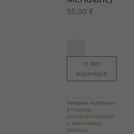
55,00
€
ÄTHERISCHE
KÖRPERHEILUNG
(Feinstoffliche
In den
Körper
-
Warenkorb
CHI
&
Meridiane)
Menge
Kategorien:
Ausbildungen
& Coachings
,
GESUNDHEIT/VORSORG
E
,
HARI WINARSO
ENERGIEN
,