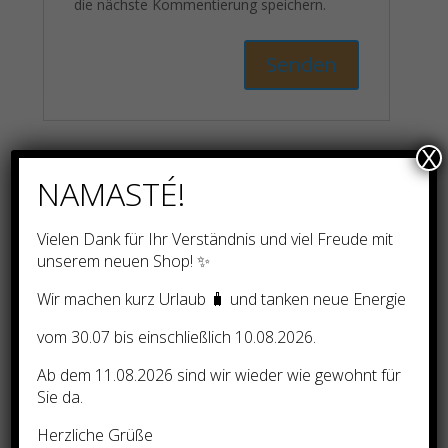
die nächste Kommentierung speichern.
X
Ähnliche Produkte
NAMASTÉ!
Vielen Dank für Ihr Verständnis und viel Freude mit
unserem neuen Shop! ✨
Super Diener für
Wir machen kurz Urlaub 🧳 und tanken neue Energie
Geschäftsbeschleunigung
(Magie des Erfolges)
vom 30.07 bis einschließlich 10.08.2026.
Ab dem 11.08.2026 sind wir wieder wie gewohnt für
120,00
€
Sie da.
Herzliche Grüße