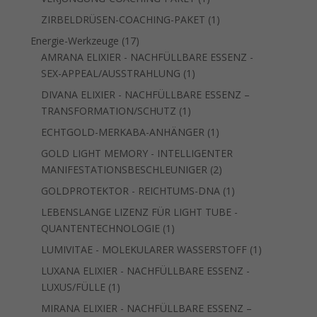
Produkt
1
ZIRBELDRÜSEN-COACHING-PAKET
1
Produkt
17
Energie-Werkzeuge
17
Produkte
AMRANA ELIXIER - NACHFÜLLBARE ESSENZ -
1
SEX-APPEAL/AUSSTRAHLUNG
1
Produkt
DIVANA ELIXIER - NACHFÜLLBARE ESSENZ –
1
TRANSFORMATION/SCHUTZ
1
Produkt
1
ECHTGOLD-MERKABA-ANHÄNGER
1
Produkt
GOLD LIGHT MEMORY - INTELLIGENTER
2
MANIFESTATIONSBESCHLEUNIGER
2
Produkte
1
GOLDPROTEKTOR - REICHTUMS-DNA
1
Produkt
LEBENSLANGE LIZENZ FÜR LIGHT TUBE -
1
QUANTENTECHNOLOGIE
1
Produkt
1
LUMIVITAE - MOLEKULARER WASSERSTOFF
1
Produkt
LUXANA ELIXIER - NACHFÜLLBARE ESSENZ -
1
LUXUS/FÜLLE
1
Produkt
MIRANA ELIXIER - NACHFÜLLBARE ESSENZ –