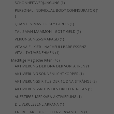
1
SCHÖNHEIT/VERJÜNGUNG
1
Produkt
PERSONAL INDIVIDUAL BODY CONFIGURATOR
1
1
Produkt
1
QUANTEN MASTER KEY CARD ́S
1
Produkt
1
TALISMAN MAMMON - GOTT-GELD
1
Produkt
1
VERJÜNGUNGS-SMARAGD
1
Produkt
VITANA ELIXIER - NACHFÜLLBARE ESSENZ –
1
VITALITÄT/ABNEHMEN
1
Produkt
46
Mächtige Magische Riten
46
Produkte
1
AKTIVIERUNG DER DNA DER VORFAHREN
1
Produkt
1
AKTIVIERUNG SONNENLICHTKÖRPER
1
Produkt
3
AKTIVIERUNGS-RITUS DER 12 DNA-STRÄNGE
3
Produkte
1
AKTIVIERUNGSRITUS DES DRITTEN AUGES
1
Produkt
1
AUFSTIEGS-MERKABA-AKTIVIERUNG
1
Produkt
1
DIE VERGESSENE ARKANA
1
Produkt
1
ENERGIEAKT DER SEELENVERWANDTEN
1