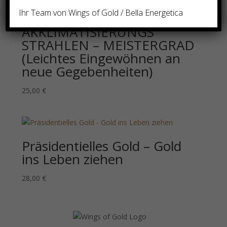
Ihr Team von Wings of Gold / Bella Energetica
AKKLIMATISIERUNGS
STRAHLEN – MEISTERGRAD
(Leichtes Eingewöhnen an
neue Gegebenheiten)
25,00
€
Präsidentielles Gold – Gold
ins Leben ziehen
28,00
€