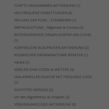
Produkte
1
FÜNFTE HERZKAMMER-AKTIVIERUNG
1
Produkt
6
HEILFREQUENZ-EINBETTUNGEN
6
Produkte
1
HEILUNG DER PONS - STAMMHIRN
1
Produkt
2
IMPFAUSLEITUNG - Allgemein & Corona
2
Produkte
INTENSIVIERENDE ORGAN-KÖRPER-HEILCODES
1
1
Produkt
2
KÖRPERLICHE BLAUPAUSEN-AKTIVIERUNG
2
Produkte
1
KOSMISCHER ORGANANATOMIE BERATER
1
Produkt
1
natara
1
Produkt
3
SEEELEN-DNA-CODES & WEITERE
3
Produkte
SKALARWELLEN DUSCHE MIT FREQUENZ-CODE
1
1
Produkt
2
SUCHTFREI WERDEN
2
Produkte
2
um den Algorithmus zu stoppen
2
Produkte
2
VERJÜNGUNGSCODE-AKTIVIERUNG
2