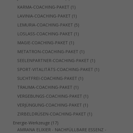
Produkt
1
KARMA-COACHING-PAKET
1
Produkt
1
LAVINIA-COACHING-PAKET
1
Produkt
5
LEMURIA-COACHING-PAKET
5
Produkte
1
LOSLASS-COACHING-PAKET
1
Produkt
1
MAGIE-COACHING-PAKET
1
Produkt
1
METATRON-COACHING-PAKET
1
Produkt
1
SEELENPARTNER-COACHING-PAKET
1
Produkt
1
SPORT-VITALITÄTS-COACHING-PAKET
1
Produkt
1
SUCHTFREI-COACHING-PAKET
1
Produkt
1
TRAUMA-COACHING-PAKET
1
Produkt
1
VERGEBUNGS-COACHING-PAKET
1
Produkt
1
VERJÜNGUNG-COACHING-PAKET
1
Produkt
1
ZIRBELDRÜSEN-COACHING-PAKET
1
Produkt
17
Energie-Werkzeuge
17
Produkte
AMRANA ELIXIER - NACHFÜLLBARE ESSENZ -