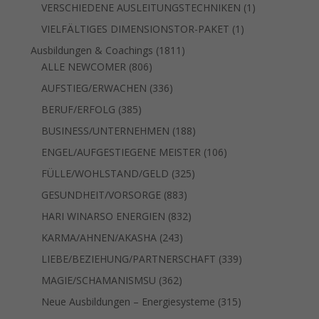
Produkte
1
VERSCHIEDENE AUSLEITUNGSTECHNIKEN
1
Produkt
1
VIELFÄLTIGES DIMENSIONSTOR-PAKET
1
Produkt
1811
Ausbildungen & Coachings
1811
806
Produkte
ALLE NEWCOMER
806
Produkte
336
AUFSTIEG/ERWACHEN
336
Produkte
385
BERUF/ERFOLG
385
Produkte
188
BUSINESS/UNTERNEHMEN
188
Produkte
106
ENGEL/AUFGESTIEGENE MEISTER
106
Produkte
325
FÜLLE/WOHLSTAND/GELD
325
Produkte
883
GESUNDHEIT/VORSORGE
883
Produkte
832
HARI WINARSO ENERGIEN
832
Produkte
243
KARMA/AHNEN/AKASHA
243
Produkte
339
LIEBE/BEZIEHUNG/PARTNERSCHAFT
339
Produkte
362
MAGIE/SCHAMANISMSU
362
Produkte
315
Neue Ausbildungen – Energiesysteme
315
Produkte