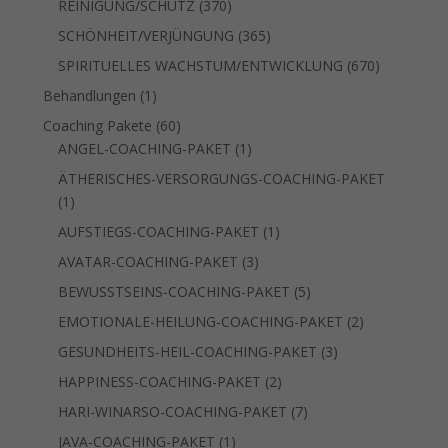
370
REINIGUNG/SCHUTZ
370
Produkte
365
SCHÖNHEIT/VERJÜNGUNG
365
Produkte
670
SPIRITUELLES WACHSTUM/ENTWICKLUNG
670
Produkte
1
Behandlungen
1
Produkt
60
Coaching Pakete
60
Produkte
1
ANGEL-COACHING-PAKET
1
Produkt
ÄTHERISCHES-VERSORGUNGS-COACHING-PAKET
1
1
Produkt
1
AUFSTIEGS-COACHING-PAKET
1
Produkt
3
AVATAR-COACHING-PAKET
3
Produkte
5
BEWUSSTSEINS-COACHING-PAKET
5
Produkte
2
EMOTIONALE-HEILUNG-COACHING-PAKET
2
Produkte
3
GESUNDHEITS-HEIL-COACHING-PAKET
3
Produkte
2
HAPPINESS-COACHING-PAKET
2
Produkte
7
HARI-WINARSO-COACHING-PAKET
7
Produkte
1
JAVA-COACHING-PAKET
1