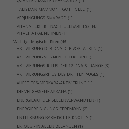
1
QUANTEN MASTER KEY CARD ́S
1
Produkt
1
TALISMAN MAMMON - GOTT-GELD
1
Produkt
1
VERJÜNGUNGS-SMARAGD
1
Produkt
VITANA ELIXIER - NACHFÜLLBARE ESSENZ –
1
VITALITÄT/ABNEHMEN
1
Produkt
46
Mächtige Magische Riten
46
Produkte
1
AKTIVIERUNG DER DNA DER VORFAHREN
1
Produkt
1
AKTIVIERUNG SONNENLICHTKÖRPER
1
Produkt
3
AKTIVIERUNGS-RITUS DER 12 DNA-STRÄNGE
3
Produkte
1
AKTIVIERUNGSRITUS DES DRITTEN AUGES
1
Produkt
1
AUFSTIEGS-MERKABA-AKTIVIERUNG
1
Produkt
1
DIE VERGESSENE ARKANA
1
Produkt
1
ENERGIEAKT DER SEELENVERWANDTEN
1
Produkt
2
ENERGIEREINIGUNGS-CEREMONY
2
Produkte
1
ENTFERNUNG KARMISCHER KNOTEN
1
Produkt
1
ERFOLG - IN ALLEN BELANGEN
1