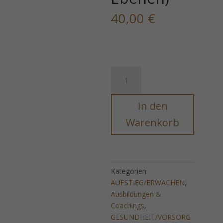
40,00
€
999
Energie
von
In den
Vajra
Kartri
Warenkorb
(Energiereinigung
auf
allen
Ebenen)
Kategorien:
Menge
AUFSTIEG/ERWACHEN
,
Ausbildungen &
Coachings
,
GESUNDHEIT/VORSORG