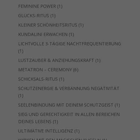
Produkt
1
FEMININE POWER
1
Produkt
1
GLÜCKS-RITUS
1
Produkt
1
KLEINER SCHÖNHEITSRITUS
1
Produkt
1
KUNDALINI ERWACHEN
1
Produkt
LICHTVOLLE 3-TÄGIGE NACHTFREQUENTIERUNG
1
1
Produkt
1
LUSTZAUBER & ANZIEHUNGSKRAFT
1
Produkt
6
METATRON – CEREMONY
6
Produkte
1
SCHICKSALS-RITUS
1
Produkt
SCHUTZENERGIE & VERBANNUNG NEGATIVITÄT
1
1
Produkt
1
SEELENBINDUNG MIT DEINEM SCHUTZGEIST
1
Produkt
SIEG UND GERECHTIGKEIT IN ALLEN BEREICHEN
1
DEINES LEBENS
1
Produkt
1
ULTIMATIVE INTELLIGENZ
1
Produkt
1