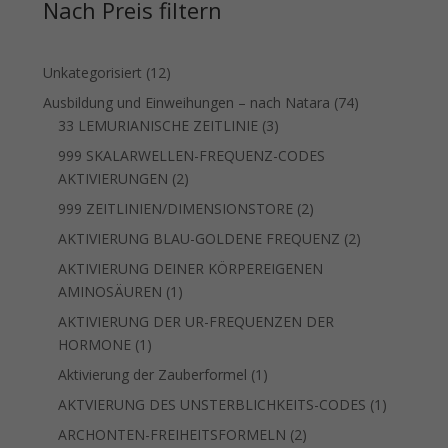
Nach Preis filtern
12
Unkategorisiert
12
Produkte
74
Ausbildung und Einweihungen – nach Natara
74
3
Produkte
33 LEMURIANISCHE ZEITLINIE
3
Produkte
999 SKALARWELLEN-FREQUENZ-CODES
2
AKTIVIERUNGEN
2
Produkte
2
999 ZEITLINIEN/DIMENSIONSTORE
2
Produkte
2
AKTIVIERUNG BLAU-GOLDENE FREQUENZ
2
Produkte
AKTIVIERUNG DEINER KÖRPEREIGENEN
1
AMINOSÄUREN
1
Produkt
AKTIVIERUNG DER UR-FREQUENZEN DER
1
HORMONE
1
Produkt
1
Aktivierung der Zauberformel
1
Produkt
1
AKTVIERUNG DES UNSTERBLICHKEITS-CODES
1
Produkt
2
ARCHONTEN-FREIHEITSFORMELN
2