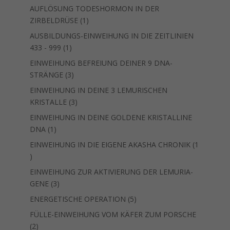
Produkte
AUFLÖSUNG TODESHORMON IN DER
1
ZIRBELDRÜSE
1
Produkt
AUSBILDUNGS-EINWEIHUNG IN DIE ZEITLINIEN
1
433 - 999
1
Produkt
EINWEIHUNG BEFREIUNG DEINER 9 DNA-
3
STRÄNGE
3
Produkte
EINWEIHUNG IN DEINE 3 LEMURISCHEN
3
KRISTALLE
3
Produkte
EINWEIHUNG IN DEINE GOLDENE KRISTALLINE
1
DNA
1
Produkt
EINWEIHUNG IN DIE EIGENE AKASHA CHRONIK
1
1
Produkt
EINWEIHUNG ZUR AKTIVIERUNG DER LEMURIA-
3
GENE
3
Produkte
5
ENERGETISCHE OPERATION
5
Produkte
FÜLLE-EINWEIHUNG VOM KÄFER ZUM PORSCHE
2
2