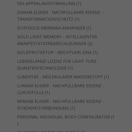
1
SEX-APPEAL/AUSSTRAHLUNG
1
Produkt
DIVANA ELIXIER - NACHFÜLLBARE ESSENZ –
1
TRANSFORMATION/SCHUTZ
1
Produkt
1
ECHTGOLD-MERKABA-ANHÄNGER
1
Produkt
GOLD LIGHT MEMORY - INTELLIGENTER
2
MANIFESTATIONSBESCHLEUNIGER
2
Produkte
1
GOLDPROTEKTOR - REICHTUMS-DNA
1
Produkt
LEBENSLANGE LIZENZ FÜR LIGHT TUBE -
1
QUANTENTECHNOLOGIE
1
Produkt
1
LUMIVITAE - MOLEKULARER WASSERSTOFF
1
Produkt
LUXANA ELIXIER - NACHFÜLLBARE ESSENZ -
1
LUXUS/FÜLLE
1
Produkt
MIRANA ELIXIER - NACHFÜLLBARE ESSENZ –
1
SCHÖNHEIT/VERJÜNGUNG
1
Produkt
PERSONAL INDIVIDUAL BODY CONFIGURATOR
1
1
Produkt