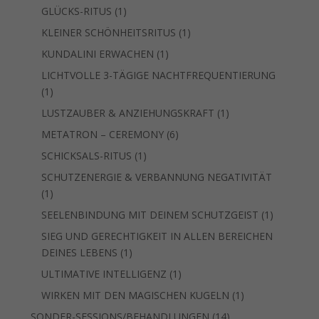
Produkt
1
GLÜCKS-RITUS
1
Produkt
1
KLEINER SCHÖNHEITSRITUS
1
Produkt
1
KUNDALINI ERWACHEN
1
Produkt
LICHTVOLLE 3-TÄGIGE NACHTFREQUENTIERUNG
1
1
Produkt
1
LUSTZAUBER & ANZIEHUNGSKRAFT
1
Produkt
6
METATRON – CEREMONY
6
Produkte
1
SCHICKSALS-RITUS
1
Produkt
SCHUTZENERGIE & VERBANNUNG NEGATIVITÄT
1
1
Produkt
1
SEELENBINDUNG MIT DEINEM SCHUTZGEIST
1
Produkt
SIEG UND GERECHTIGKEIT IN ALLEN BEREICHEN
1
DEINES LEBENS
1
Produkt
1
ULTIMATIVE INTELLIGENZ
1
Produkt
1
WIRKEN MIT DEN MAGISCHEN KUGELN
1
Produkt
14
SONDER-SESSIONS/BEHANDLUNGEN
14