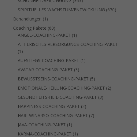
365
SCHÖNHEIT/VERJÜNGUNG
365
Produkte
670
SPIRITUELLES WACHSTUM/ENTWICKLUNG
670
Produkte
1
Behandlungen
1
Produkt
60
Coaching Pakete
60
Produkte
1
ANGEL-COACHING-PAKET
1
Produkt
ÄTHERISCHES-VERSORGUNGS-COACHING-PAKET
1
1
Produkt
1
AUFSTIEGS-COACHING-PAKET
1
Produkt
3
AVATAR-COACHING-PAKET
3
Produkte
5
BEWUSSTSEINS-COACHING-PAKET
5
Produkte
2
EMOTIONALE-HEILUNG-COACHING-PAKET
2
Produkte
3
GESUNDHEITS-HEIL-COACHING-PAKET
3
Produkte
2
HAPPINESS-COACHING-PAKET
2
Produkte
7
HARI-WINARSO-COACHING-PAKET
7
Produkte
1
JAVA-COACHING-PAKET
1
Produkt
1
KARMA-COACHING-PAKET
1