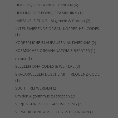
Produkt
6
HEILFREQUENZ-EINBETTUNGEN
6
Produkte
1
HEILUNG DER PONS - STAMMHIRN
1
Produkt
2
IMPFAUSLEITUNG - Allgemein & Corona
2
Produkte
INTENSIVIERENDE ORGAN-KÖRPER-HEILCODES
1
1
Produkt
2
KÖRPERLICHE BLAUPAUSEN-AKTIVIERUNG
2
Produkte
1
KOSMISCHER ORGANANATOMIE BERATER
1
Produkt
1
natara
1
Produkt
3
SEEELEN-DNA-CODES & WEITERE
3
Produkte
SKALARWELLEN DUSCHE MIT FREQUENZ-CODE
1
1
Produkt
2
SUCHTFREI WERDEN
2
Produkte
2
um den Algorithmus zu stoppen
2
Produkte
2
VERJÜNGUNGSCODE-AKTIVIERUNG
2
Produkte
1
VERSCHIEDENE AUSLEITUNGSTECHNIKEN
1
Produkt