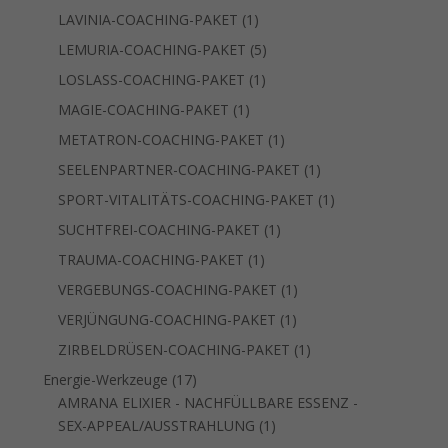
Produkt
1
LAVINIA-COACHING-PAKET
1
Produkt
5
LEMURIA-COACHING-PAKET
5
Produkte
1
LOSLASS-COACHING-PAKET
1
Produkt
1
MAGIE-COACHING-PAKET
1
Produkt
1
METATRON-COACHING-PAKET
1
Produkt
1
SEELENPARTNER-COACHING-PAKET
1
Produkt
1
SPORT-VITALITÄTS-COACHING-PAKET
1
Produkt
1
SUCHTFREI-COACHING-PAKET
1
Produkt
1
TRAUMA-COACHING-PAKET
1
Produkt
1
VERGEBUNGS-COACHING-PAKET
1
Produkt
1
VERJÜNGUNG-COACHING-PAKET
1
Produkt
1
ZIRBELDRÜSEN-COACHING-PAKET
1
Produkt
17
Energie-Werkzeuge
17
Produkte
AMRANA ELIXIER - NACHFÜLLBARE ESSENZ -
1
SEX-APPEAL/AUSSTRAHLUNG
1
Produkt