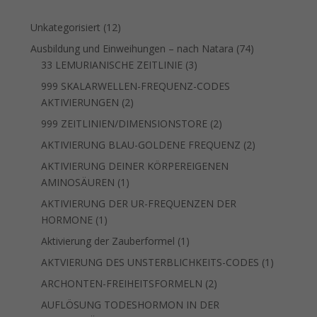
12
Unkategorisiert
12
Produkte
74
Ausbildung und Einweihungen – nach Natara
74
3
Produkte
33 LEMURIANISCHE ZEITLINIE
3
Produkte
999 SKALARWELLEN-FREQUENZ-CODES
2
AKTIVIERUNGEN
2
Produkte
2
999 ZEITLINIEN/DIMENSIONSTORE
2
Produkte
2
AKTIVIERUNG BLAU-GOLDENE FREQUENZ
2
Produkte
AKTIVIERUNG DEINER KÖRPEREIGENEN
1
AMINOSÄUREN
1
Produkt
AKTIVIERUNG DER UR-FREQUENZEN DER
1
HORMONE
1
Produkt
1
Aktivierung der Zauberformel
1
Produkt
1
AKTVIERUNG DES UNSTERBLICHKEITS-CODES
1
Produkt
2
ARCHONTEN-FREIHEITSFORMELN
2
Produkte
AUFLÖSUNG TODESHORMON IN DER