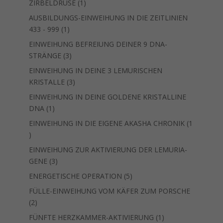
1
ZIRBELDRÜSE
1
Produkt
AUSBILDUNGS-EINWEIHUNG IN DIE ZEITLINIEN
1
433 - 999
1
Produkt
EINWEIHUNG BEFREIUNG DEINER 9 DNA-
3
STRÄNGE
3
Produkte
EINWEIHUNG IN DEINE 3 LEMURISCHEN
3
KRISTALLE
3
Produkte
EINWEIHUNG IN DEINE GOLDENE KRISTALLINE
1
DNA
1
Produkt
EINWEIHUNG IN DIE EIGENE AKASHA CHRONIK
1
1
Produkt
EINWEIHUNG ZUR AKTIVIERUNG DER LEMURIA-
3
GENE
3
Produkte
5
ENERGETISCHE OPERATION
5
Produkte
FÜLLE-EINWEIHUNG VOM KÄFER ZUM PORSCHE
2
2
Produkte
1
FÜNFTE HERZKAMMER-AKTIVIERUNG
1