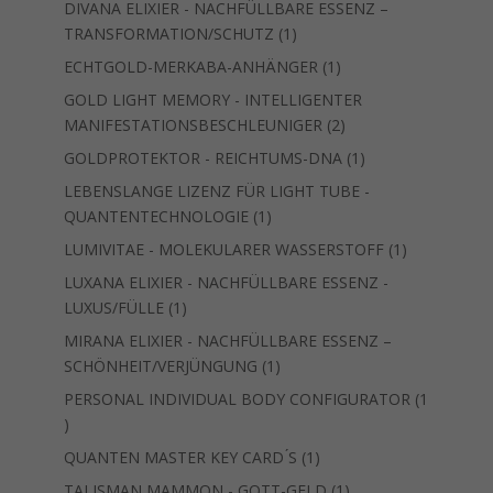
DIVANA ELIXIER - NACHFÜLLBARE ESSENZ –
1
TRANSFORMATION/SCHUTZ
1
Produkt
1
ECHTGOLD-MERKABA-ANHÄNGER
1
Produkt
GOLD LIGHT MEMORY - INTELLIGENTER
2
MANIFESTATIONSBESCHLEUNIGER
2
Produkte
1
GOLDPROTEKTOR - REICHTUMS-DNA
1
Produkt
LEBENSLANGE LIZENZ FÜR LIGHT TUBE -
1
QUANTENTECHNOLOGIE
1
Produkt
1
LUMIVITAE - MOLEKULARER WASSERSTOFF
1
Produkt
LUXANA ELIXIER - NACHFÜLLBARE ESSENZ -
1
LUXUS/FÜLLE
1
Produkt
MIRANA ELIXIER - NACHFÜLLBARE ESSENZ –
1
SCHÖNHEIT/VERJÜNGUNG
1
Produkt
PERSONAL INDIVIDUAL BODY CONFIGURATOR
1
1
Produkt
1
QUANTEN MASTER KEY CARD ́S
1
Produkt
1
TALISMAN MAMMON - GOTT-GELD
1