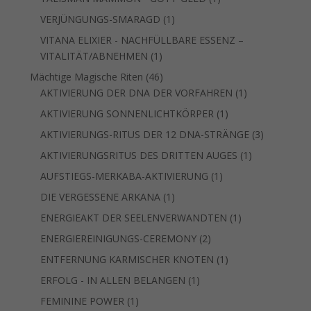
Produkt
1
VERJÜNGUNGS-SMARAGD
1
Produkt
VITANA ELIXIER - NACHFÜLLBARE ESSENZ –
1
VITALITÄT/ABNEHMEN
1
Produkt
46
Mächtige Magische Riten
46
Produkte
1
AKTIVIERUNG DER DNA DER VORFAHREN
1
Produkt
1
AKTIVIERUNG SONNENLICHTKÖRPER
1
Produkt
3
AKTIVIERUNGS-RITUS DER 12 DNA-STRÄNGE
3
Produkte
1
AKTIVIERUNGSRITUS DES DRITTEN AUGES
1
Produkt
1
AUFSTIEGS-MERKABA-AKTIVIERUNG
1
Produkt
1
DIE VERGESSENE ARKANA
1
Produkt
1
ENERGIEAKT DER SEELENVERWANDTEN
1
Produkt
2
ENERGIEREINIGUNGS-CEREMONY
2
Produkte
1
ENTFERNUNG KARMISCHER KNOTEN
1
Produkt
1
ERFOLG - IN ALLEN BELANGEN
1
Produkt
1
FEMININE POWER
1