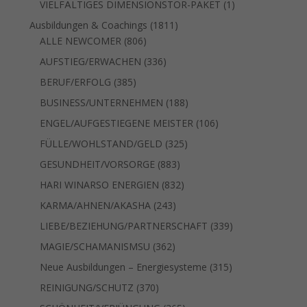
1
VIELFÄLTIGES DIMENSIONSTOR-PAKET
1
Produkt
1811
Ausbildungen & Coachings
1811
806
Produkte
ALLE NEWCOMER
806
Produkte
336
AUFSTIEG/ERWACHEN
336
Produkte
385
BERUF/ERFOLG
385
Produkte
188
BUSINESS/UNTERNEHMEN
188
Produkte
106
ENGEL/AUFGESTIEGENE MEISTER
106
Produkte
325
FÜLLE/WOHLSTAND/GELD
325
Produkte
883
GESUNDHEIT/VORSORGE
883
Produkte
832
HARI WINARSO ENERGIEN
832
Produkte
243
KARMA/AHNEN/AKASHA
243
Produkte
339
LIEBE/BEZIEHUNG/PARTNERSCHAFT
339
Produkte
362
MAGIE/SCHAMANISMSU
362
Produkte
315
Neue Ausbildungen – Energiesysteme
315
Produkte
370
REINIGUNG/SCHUTZ
370
Produkte