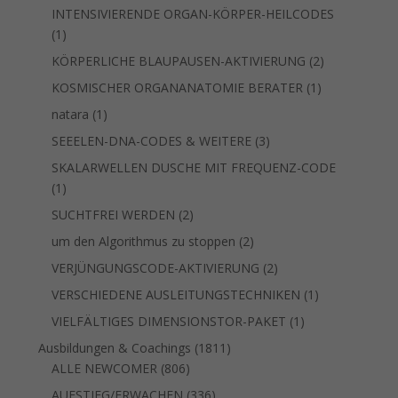
Produkte
INTENSIVIERENDE ORGAN-KÖRPER-HEILCODES
1
1
Produkt
2
KÖRPERLICHE BLAUPAUSEN-AKTIVIERUNG
2
Produkte
1
KOSMISCHER ORGANANATOMIE BERATER
1
Produkt
1
natara
1
Produkt
3
SEEELEN-DNA-CODES & WEITERE
3
Produkte
SKALARWELLEN DUSCHE MIT FREQUENZ-CODE
1
1
Produkt
2
SUCHTFREI WERDEN
2
Produkte
2
um den Algorithmus zu stoppen
2
Produkte
2
VERJÜNGUNGSCODE-AKTIVIERUNG
2
Produkte
1
VERSCHIEDENE AUSLEITUNGSTECHNIKEN
1
Produkt
1
VIELFÄLTIGES DIMENSIONSTOR-PAKET
1
Produkt
1811
Ausbildungen & Coachings
1811
806
Produkte
ALLE NEWCOMER
806
Produkte
336
AUFSTIEG/ERWACHEN
336