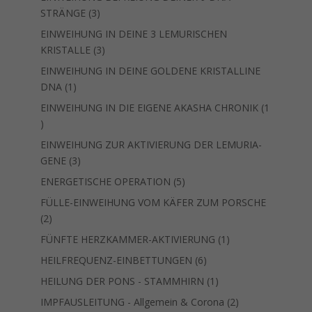
3
STRÄNGE
3
Produkte
EINWEIHUNG IN DEINE 3 LEMURISCHEN
3
KRISTALLE
3
Produkte
EINWEIHUNG IN DEINE GOLDENE KRISTALLINE
1
DNA
1
Produkt
EINWEIHUNG IN DIE EIGENE AKASHA CHRONIK
1
1
Produkt
EINWEIHUNG ZUR AKTIVIERUNG DER LEMURIA-
3
GENE
3
Produkte
5
ENERGETISCHE OPERATION
5
Produkte
FÜLLE-EINWEIHUNG VOM KÄFER ZUM PORSCHE
2
2
Produkte
1
FÜNFTE HERZKAMMER-AKTIVIERUNG
1
Produkt
6
HEILFREQUENZ-EINBETTUNGEN
6
Produkte
1
HEILUNG DER PONS - STAMMHIRN
1
Produkt
2
IMPFAUSLEITUNG - Allgemein & Corona
2