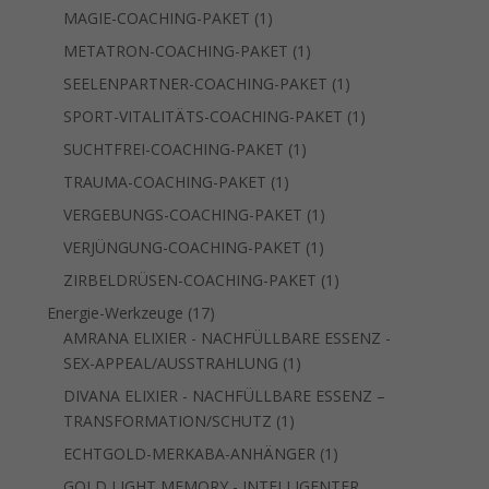
Produkt
1
MAGIE-COACHING-PAKET
1
Produkt
1
METATRON-COACHING-PAKET
1
Produkt
1
SEELENPARTNER-COACHING-PAKET
1
Produkt
1
SPORT-VITALITÄTS-COACHING-PAKET
1
Produkt
1
SUCHTFREI-COACHING-PAKET
1
Produkt
1
TRAUMA-COACHING-PAKET
1
Produkt
1
VERGEBUNGS-COACHING-PAKET
1
Produkt
1
VERJÜNGUNG-COACHING-PAKET
1
Produkt
1
ZIRBELDRÜSEN-COACHING-PAKET
1
Produkt
17
Energie-Werkzeuge
17
Produkte
AMRANA ELIXIER - NACHFÜLLBARE ESSENZ -
1
SEX-APPEAL/AUSSTRAHLUNG
1
Produkt
DIVANA ELIXIER - NACHFÜLLBARE ESSENZ –
1
TRANSFORMATION/SCHUTZ
1
Produkt
1
ECHTGOLD-MERKABA-ANHÄNGER
1
Produkt
GOLD LIGHT MEMORY - INTELLIGENTER