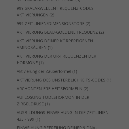
Produkte
999 SKALARWELLEN-FREQUENZ-CODES
2
AKTIVIERUNGEN
2
Produkte
2
999 ZEITLINIEN/DIMENSIONSTORE
2
Produkte
2
AKTIVIERUNG BLAU-GOLDENE FREQUENZ
2
Produkte
AKTIVIERUNG DEINER KÖRPEREIGENEN
1
AMINOSÄUREN
1
Produkt
AKTIVIERUNG DER UR-FREQUENZEN DER
1
HORMONE
1
Produkt
1
Aktivierung der Zauberformel
1
Produkt
1
AKTVIERUNG DES UNSTERBLICHKEITS-CODES
1
Produkt
2
ARCHONTEN-FREIHEITSFORMELN
2
Produkte
AUFLÖSUNG TODESHORMON IN DER
1
ZIRBELDRÜSE
1
Produkt
AUSBILDUNGS-EINWEIHUNG IN DIE ZEITLINIEN
1
433 - 999
1
Produkt
EINWEIHUNG BEFREIUNG DEINER 9 DNA-