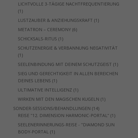
Produkt
LICHTVOLLE 3-TÄGIGE NACHTFREQUENTIERUNG
1
1
Produkt
1
LUSTZAUBER & ANZIEHUNGSKRAFT
1
Produkt
6
METATRON – CEREMONY
6
Produkte
1
SCHICKSALS-RITUS
1
Produkt
SCHUTZENERGIE & VERBANNUNG NEGATIVITÄT
1
1
Produkt
1
SEELENBINDUNG MIT DEINEM SCHUTZGEIST
1
Produkt
SIEG UND GERECHTIGKEIT IN ALLEN BEREICHEN
1
DEINES LEBENS
1
Produkt
1
ULTIMATIVE INTELLIGENZ
1
Produkt
1
WIRKEN MIT DEN MAGISCHEN KUGELN
1
Produkt
14
SONDER-SESSIONS/BEHANDLUNGEN
14
Produkte
1
REISE "12. DIMENSION HARMONIC-PORTAL“
1
Produkt
SEELENERINNERUNGS-REISE - "DIAMOND SUN
1
BODY-PORTAL
1