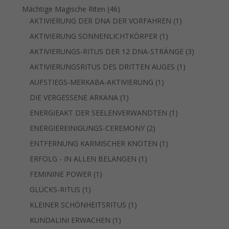
Produkt
46
Mächtige Magische Riten
46
Produkte
1
AKTIVIERUNG DER DNA DER VORFAHREN
1
Produkt
1
AKTIVIERUNG SONNENLICHTKÖRPER
1
Produkt
3
AKTIVIERUNGS-RITUS DER 12 DNA-STRÄNGE
3
Produkte
1
AKTIVIERUNGSRITUS DES DRITTEN AUGES
1
Produkt
1
AUFSTIEGS-MERKABA-AKTIVIERUNG
1
Produkt
1
DIE VERGESSENE ARKANA
1
Produkt
1
ENERGIEAKT DER SEELENVERWANDTEN
1
Produkt
2
ENERGIEREINIGUNGS-CEREMONY
2
Produkte
1
ENTFERNUNG KARMISCHER KNOTEN
1
Produkt
1
ERFOLG - IN ALLEN BELANGEN
1
Produkt
1
FEMININE POWER
1
Produkt
1
GLÜCKS-RITUS
1
Produkt
1
KLEINER SCHÖNHEITSRITUS
1
Produkt
1
KUNDALINI ERWACHEN
1