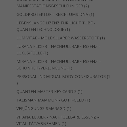
2
MANIFESTATIONSBESCHLEUNIGER
2
Produkte
1
GOLDPROTEKTOR - REICHTUMS-DNA
1
Produkt
LEBENSLANGE LIZENZ FÜR LIGHT TUBE -
1
QUANTENTECHNOLOGIE
1
Produkt
1
LUMIVITAE - MOLEKULARER WASSERSTOFF
1
Produkt
LUXANA ELIXIER - NACHFÜLLBARE ESSENZ -
1
LUXUS/FÜLLE
1
Produkt
MIRANA ELIXIER - NACHFÜLLBARE ESSENZ –
1
SCHÖNHEIT/VERJÜNGUNG
1
Produkt
PERSONAL INDIVIDUAL BODY CONFIGURATOR
1
1
Produkt
1
QUANTEN MASTER KEY CARD ́S
1
Produkt
1
TALISMAN MAMMON - GOTT-GELD
1
Produkt
1
VERJÜNGUNGS-SMARAGD
1
Produkt
VITANA ELIXIER - NACHFÜLLBARE ESSENZ –
1
VITALITÄT/ABNEHMEN
1