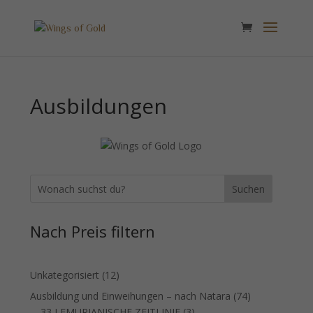
Ausbildungen
Suchen
Nach Preis filtern
12
Unkategorisiert
12
Produkte
74
Ausbildung und Einweihungen – nach Natara
74
3
Produkte
33 LEMURIANISCHE ZEITLINIE
3