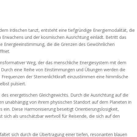
em Irdischen tanzt, entsteht eine tiefgründige Energiemodalität, die
n Erwachens und der kosmischen Ausrichtung einlädt. Betritt das
eine Energieeinstimmung, die die Grenzen des Gewöhnlichen
fnet.
transformativer Weg, der das menschliche Energiesystem mit dem
gt. Durch eine Reihe von Einstimmungen und Übungen werden die
ie Frequenzen der Sternenlichtkraft einzustimmen eine himmlische
lbst pulsiert.
 des energetischen Gleichgewichts. Durch die Ausrichtung auf die
en unabhängig von ihrem physischen Standort auf dem Planeten in
s ein. Diese Harmonisierung beseitigt Orientierungslosigkeit,
t sich als unschätzbar wertvoll für Reisende, die sich auf den
faltet sich durch die Übertragung einer tiefen, resonanten blauen