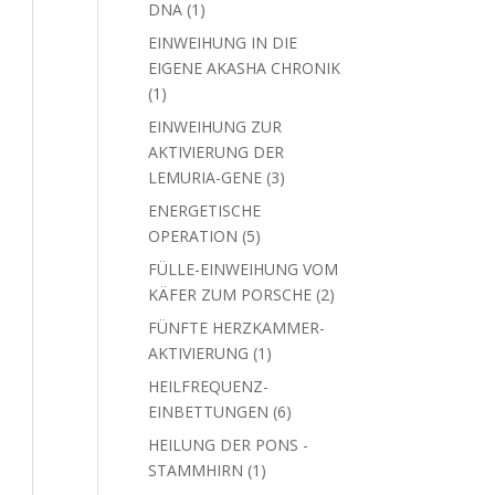
1
DNA
1
Produkt
EINWEIHUNG IN DIE
EIGENE AKASHA CHRONIK
1
1
Produkt
EINWEIHUNG ZUR
AKTIVIERUNG DER
3
LEMURIA-GENE
3
Produkte
ENERGETISCHE
5
OPERATION
5
Produkte
FÜLLE-EINWEIHUNG VOM
2
KÄFER ZUM PORSCHE
2
Produkte
FÜNFTE HERZKAMMER-
1
AKTIVIERUNG
1
Produkt
HEILFREQUENZ-
6
EINBETTUNGEN
6
Produkte
HEILUNG DER PONS -
1
STAMMHIRN
1
Produkt