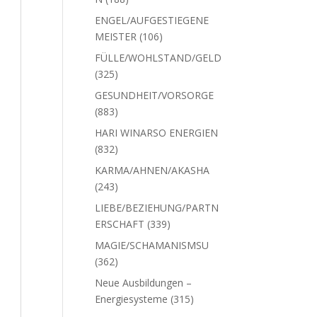
Produkte
ENGEL/AUFGESTIEGENE
106
MEISTER
106
Produkte
FÜLLE/WOHLSTAND/GELD
325
325
Produkte
GESUNDHEIT/VORSORGE
883
883
Produkte
HARI WINARSO ENERGIEN
832
832
Produkte
KARMA/AHNEN/AKASHA
243
243
Produkte
LIEBE/BEZIEHUNG/PARTN
339
ERSCHAFT
339
Produkte
MAGIE/SCHAMANISMSU
362
362
Produkte
Neue Ausbildungen –
315
Energiesysteme
315
Produkte