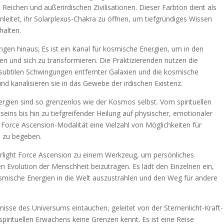
n Reichen und außerirdischen Zivilisationen. Dieser Farbton dient als
nleitet, ihr Solarplexus-Chakra zu öffnen, um tiefgründiges Wissen
halten.
gen hinaus; Es ist ein Kanal für kosmische Energien, um in den
len und sich zu transformieren. Die Praktizierenden nutzen die
e subtilen Schwingungen entfernter Galaxien und die kosmische
nd kanalisieren sie in das Gewebe der irdischen Existenz.
gien sind so grenzenlos wie der Kosmos selbst. Vom spirituellen
ins bis hin zu tiefgreifender Heilung auf physischer, emotionaler
t Force Ascension-Modalität eine Vielzahl von Möglichkeiten für
se zu begeben.
arlight Force Ascension zu einem Werkzeug, um persönliches
n Evolution der Menschheit beizutragen. Es lädt den Einzelnen ein,
smische Energien in die Welt auszustrahlen und den Weg für andere
isse des Universums eintauchen, geleitet von der Sternenlicht-Kraft-
spirituellen Erwachens keine Grenzen kennt. Es ist eine Reise