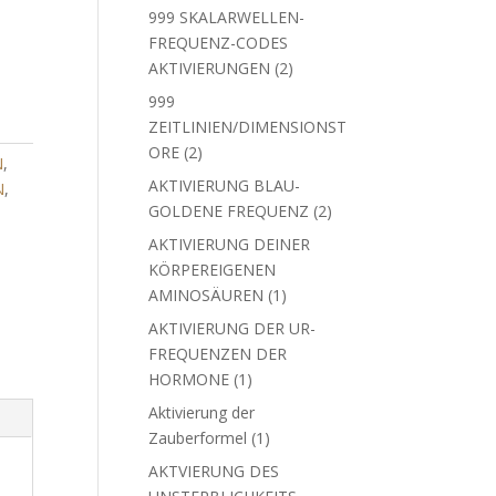
Produkte
999 SKALARWELLEN-
FREQUENZ-CODES
2
AKTIVIERUNGEN
2
Produkte
999
ZEITLINIEN/DIMENSIONST
2
ORE
2
N
,
Produkte
AKTIVIERUNG BLAU-
N
,
2
GOLDENE FREQUENZ
2
Produkte
AKTIVIERUNG DEINER
KÖRPEREIGENEN
1
AMINOSÄUREN
1
Produkt
AKTIVIERUNG DER UR-
FREQUENZEN DER
1
HORMONE
1
Produkt
Aktivierung der
1
Zauberformel
1
Produkt
AKTVIERUNG DES