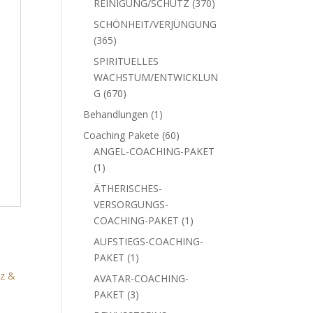
370
REINIGUNG/SCHUTZ
370
Produkte
SCHÖNHEIT/VERJÜNGUNG
365
365
Produkte
SPIRITUELLES
WACHSTUM/ENTWICKLUN
670
G
670
Produkte
1
Behandlungen
1
Produkt
60
Coaching Pakete
60
Produkte
ANGEL-COACHING-PAKET
1
1
Produkt
ÄTHERISCHES-
VERSORGUNGS-
1
COACHING-PAKET
1
Produkt
AUFSTIEGS-COACHING-
1
PAKET
1
Produkt
AVATAR-COACHING-
3
PAKET
3
Produkte