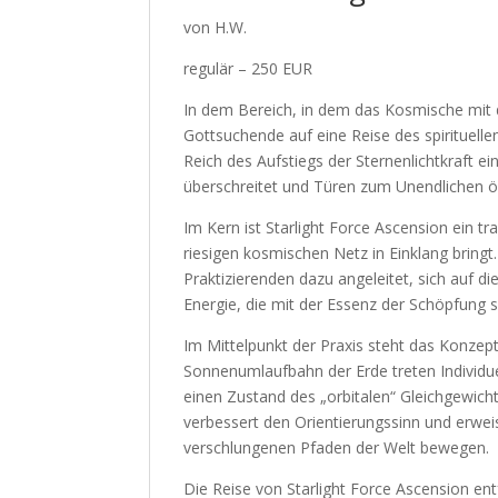
von H.W.
regulär – 250 EUR
In dem Bereich, in dem das Kosmische mit d
Gottsuchende auf eine Reise des spirituelle
Reich des Aufstiegs der Sternenlichtkraft 
überschreitet und Türen zum Unendlichen öf
Im Kern ist Starlight Force Ascension ein 
riesigen kosmischen Netz in Einklang brin
Praktizierenden dazu angeleitet, sich auf d
Energie, die mit der Essenz der Schöpfung se
Im Mittelpunkt der Praxis steht das Konzept
Sonnenumlaufbahn der Erde treten Individu
einen Zustand des „orbitalen“ Gleichgewicht
verbessert den Orientierungssinn und erweis
verschlungenen Pfaden der Welt bewegen.
Die Reise von Starlight Force Ascension ent