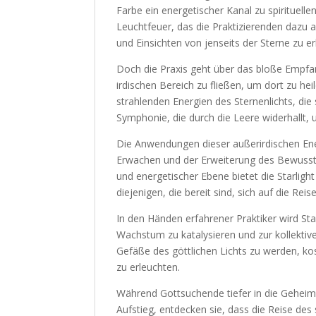
Farbe ein energetischer Kanal zu spirituelle
Leuchtfeuer, das die Praktizierenden dazu a
und Einsichten von jenseits der Sterne zu er
Doch die Praxis geht über das bloße Empfan
irdischen Bereich zu fließen, um dort zu hei
strahlenden Energien des Sternenlichts, di
Symphonie, die durch die Leere widerhallt, u
Die Anwendungen dieser außerirdischen Ener
Erwachen und der Erweiterung des Bewusstse
und energetischer Ebene bietet die Starligh
diejenigen, die bereit sind, sich auf die Rei
In den Händen erfahrener Praktiker wird St
Wachstum zu katalysieren und zur kollektive
Gefäße des göttlichen Lichts zu werden, ko
zu erleuchten.
Während Gottsuchende tiefer in die Geheimn
Aufstieg, entdecken sie, dass die Reise des 