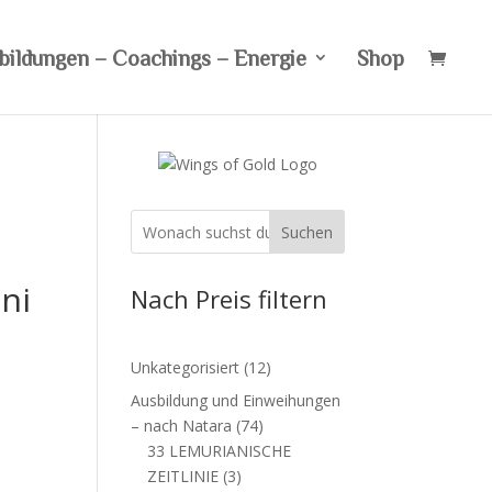
bildungen – Coachings – Energie
Shop
Suchen
ni
Nach Preis filtern
12
Unkategorisiert
12
Produkte
Ausbildung und Einweihungen
74
– nach Natara
74
Produkte
33 LEMURIANISCHE
3
ZEITLINIE
3