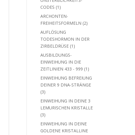
UNSTERBLICHKEITS-
1
CODES
1
Produkt
ARCHONTEN-
2
FREIHEITSFORMELN
2
Produkte
AUFLÖSUNG
TODESHORMON IN DER
1
ZIRBELDRÜSE
1
Produkt
AUSBILDUNGS-
EINWEIHUNG IN DIE
1
ZEITLINIEN 433 - 999
1
Produkt
EINWEIHUNG BEFREIUNG
DEINER 9 DNA-STRÄNGE
3
3
Produkte
EINWEIHUNG IN DEINE 3
LEMURISCHEN KRISTALLE
3
3
Produkte
EINWEIHUNG IN DEINE
GOLDENE KRISTALLINE