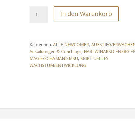
Starlight
In den Warenkorb
Force
Aufstieg
(Frequenz
der
Sternenlichtkraft/Harmonisierung
Kategorien:
ALLE NEWCOMER
,
AUFSTIEG/ERWACHE
mit
Ausbildungen & Coachings
,
HARI WINARSO ENERGIE
der
MAGIE/SCHAMANISMSU
,
SPIRITUELLES
Erdumlaufbahn)
WACHSTUM/ENTWICKLUNG
Menge