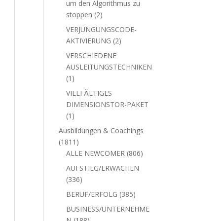
um den Algorithmus zu
2
stoppen
2
Produkte
VERJÜNGUNGSCODE-
2
AKTIVIERUNG
2
Produkte
VERSCHIEDENE
AUSLEITUNGSTECHNIKEN
1
1
Produkt
VIELFÄLTIGES
DIMENSIONSTOR-PAKET
1
1
Produkt
Ausbildungen & Coachings
1811
1811
Produkte
806
ALLE NEWCOMER
806
Produkte
AUFSTIEG/ERWACHEN
336
336
Produkte
385
BERUF/ERFOLG
385
Produkte
BUSINESS/UNTERNEHME
188
N
188