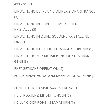
1
433 - 999
1
Produkt
EINWEIHUNG BEFREIUNG DEINER 9 DNA-STRÄNGE
3
3
Produkte
EINWEIHUNG IN DEINE 3 LEMURISCHEN
3
KRISTALLE
3
Produkte
EINWEIHUNG IN DEINE GOLDENE KRISTALLINE
1
DNA
1
Produkt
1
EINWEIHUNG IN DIE EIGENE AKASHA CHRONIK
1
Produkt
EINWEIHUNG ZUR AKTIVIERUNG DER LEMURIA-
3
GENE
3
Produkte
5
ENERGETISCHE OPERATION
5
Produkte
FÜLLE-EINWEIHUNG VOM KÄFER ZUM PORSCHE
2
2
Produkte
1
FÜNFTE HERZKAMMER-AKTIVIERUNG
1
Produkt
6
HEILFREQUENZ-EINBETTUNGEN
6
Produkte
1
HEILUNG DER PONS - STAMMHIRN
1