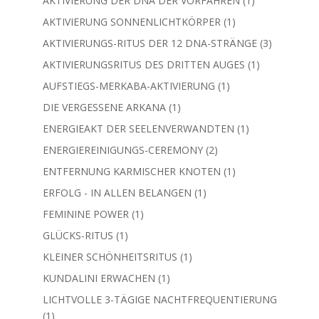
AKTIVIERUNG DER DNA DER VORFAHREN
1
Produkt
1
AKTIVIERUNG SONNENLICHTKÖRPER
1
Produkt
3
AKTIVIERUNGS-RITUS DER 12 DNA-STRÄNGE
3
Produkte
1
AKTIVIERUNGSRITUS DES DRITTEN AUGES
1
Produkt
1
AUFSTIEGS-MERKABA-AKTIVIERUNG
1
Produkt
1
DIE VERGESSENE ARKANA
1
Produkt
1
ENERGIEAKT DER SEELENVERWANDTEN
1
Produkt
2
ENERGIEREINIGUNGS-CEREMONY
2
Produkte
1
ENTFERNUNG KARMISCHER KNOTEN
1
Produkt
1
ERFOLG - IN ALLEN BELANGEN
1
Produkt
1
FEMININE POWER
1
Produkt
1
GLÜCKS-RITUS
1
Produkt
1
KLEINER SCHÖNHEITSRITUS
1
Produkt
1
KUNDALINI ERWACHEN
1
Produkt
LICHTVOLLE 3-TÄGIGE NACHTFREQUENTIERUNG
1
1