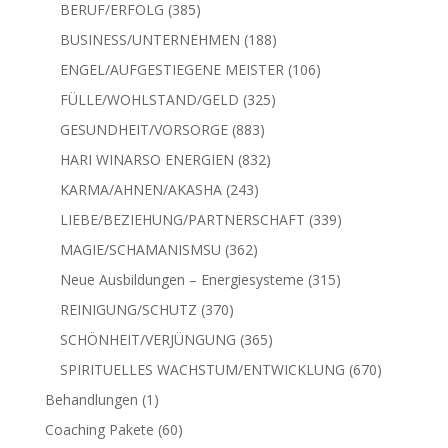
Produkte
385
BERUF/ERFOLG
385
Produkte
188
BUSINESS/UNTERNEHMEN
188
Produkte
106
ENGEL/AUFGESTIEGENE MEISTER
106
Produkte
325
FÜLLE/WOHLSTAND/GELD
325
Produkte
883
GESUNDHEIT/VORSORGE
883
Produkte
832
HARI WINARSO ENERGIEN
832
Produkte
243
KARMA/AHNEN/AKASHA
243
Produkte
339
LIEBE/BEZIEHUNG/PARTNERSCHAFT
339
Produkte
362
MAGIE/SCHAMANISMSU
362
Produkte
315
Neue Ausbildungen – Energiesysteme
315
Produkte
370
REINIGUNG/SCHUTZ
370
Produkte
365
SCHÖNHEIT/VERJÜNGUNG
365
Produkte
670
SPIRITUELLES WACHSTUM/ENTWICKLUNG
670
Produkte
1
Behandlungen
1
Produkt
60
Coaching Pakete
60