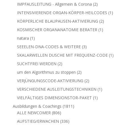
Produkt
2
IMPFAUSLEITUNG - Allgemein & Corona
2
Produkte
1
INTENSIVIERENDE ORGAN-KÖRPER-HEILCODES
1
Produkt
2
KÖRPERLICHE BLAUPAUSEN-AKTIVIERUNG
2
Produkte
1
KOSMISCHER ORGANANATOMIE BERATER
1
Produkt
1
natara
1
Produkt
3
SEEELEN-DNA-CODES & WEITERE
3
Produkte
1
SKALARWELLEN DUSCHE MIT FREQUENZ-CODE
1
Produkt
2
SUCHTFREI WERDEN
2
Produkte
2
um den Algorithmus zu stoppen
2
Produkte
2
VERJÜNGUNGSCODE-AKTIVIERUNG
2
Produkte
1
VERSCHIEDENE AUSLEITUNGSTECHNIKEN
1
Produkt
1
VIELFÄLTIGES DIMENSIONSTOR-PAKET
1
Produkt
1811
Ausbildungen & Coachings
1811
806
Produkte
ALLE NEWCOMER
806
Produkte
336
AUFSTIEG/ERWACHEN
336