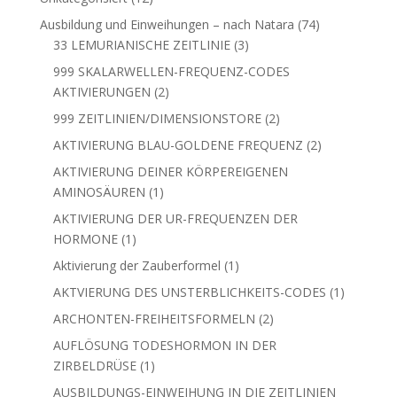
Produkte
74
Ausbildung und Einweihungen – nach Natara
74
3
Produkte
33 LEMURIANISCHE ZEITLINIE
3
Produkte
999 SKALARWELLEN-FREQUENZ-CODES
2
AKTIVIERUNGEN
2
Produkte
2
999 ZEITLINIEN/DIMENSIONSTORE
2
Produkte
2
AKTIVIERUNG BLAU-GOLDENE FREQUENZ
2
Produkte
AKTIVIERUNG DEINER KÖRPEREIGENEN
1
AMINOSÄUREN
1
Produkt
AKTIVIERUNG DER UR-FREQUENZEN DER
1
HORMONE
1
Produkt
1
Aktivierung der Zauberformel
1
Produkt
1
AKTVIERUNG DES UNSTERBLICHKEITS-CODES
1
Produkt
2
ARCHONTEN-FREIHEITSFORMELN
2
Produkte
AUFLÖSUNG TODESHORMON IN DER
1
ZIRBELDRÜSE
1
Produkt
AUSBILDUNGS-EINWEIHUNG IN DIE ZEITLINIEN