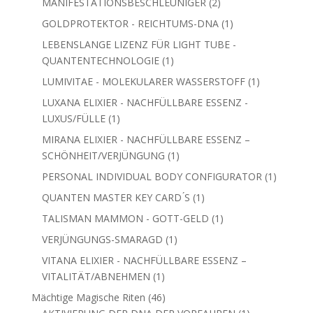
2
MANIFESTATIONSBESCHLEUNIGER
2
Produkte
1
GOLDPROTEKTOR - REICHTUMS-DNA
1
Produkt
LEBENSLANGE LIZENZ FÜR LIGHT TUBE -
1
QUANTENTECHNOLOGIE
1
Produkt
1
LUMIVITAE - MOLEKULARER WASSERSTOFF
1
Produkt
LUXANA ELIXIER - NACHFÜLLBARE ESSENZ -
1
LUXUS/FÜLLE
1
Produkt
MIRANA ELIXIER - NACHFÜLLBARE ESSENZ –
1
SCHÖNHEIT/VERJÜNGUNG
1
Produkt
1
PERSONAL INDIVIDUAL BODY CONFIGURATOR
1
Produkt
1
QUANTEN MASTER KEY CARD ́S
1
Produkt
1
TALISMAN MAMMON - GOTT-GELD
1
Produkt
1
VERJÜNGUNGS-SMARAGD
1
Produkt
VITANA ELIXIER - NACHFÜLLBARE ESSENZ –
1
VITALITÄT/ABNEHMEN
1
Produkt
46
Mächtige Magische Riten
46
Produkte
1