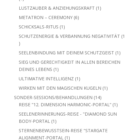
Produkt
1
LUSTZAUBER & ANZIEHUNGSKRAFT
1
Produkt
6
METATRON – CEREMONY
6
Produkte
1
SCHICKSALS-RITUS
1
Produkt
SCHUTZENERGIE & VERBANNUNG NEGATIVITÄT
1
1
Produkt
1
SEELENBINDUNG MIT DEINEM SCHUTZGEIST
1
Produkt
SIEG UND GERECHTIGKEIT IN ALLEN BEREICHEN
1
DEINES LEBENS
1
Produkt
1
ULTIMATIVE INTELLIGENZ
1
Produkt
1
WIRKEN MIT DEN MAGISCHEN KUGELN
1
Produkt
14
SONDER-SESSIONS/BEHANDLUNGEN
14
Produkte
1
REISE "12. DIMENSION HARMONIC-PORTAL“
1
Produkt
SEELENERINNERUNGS-REISE - "DIAMOND SUN
1
BODY-PORTAL
1
Produkt
STERNENBEWUSSTSEIN-REISE "STARGATE
1
ALIGNMENT-PORTAL
1