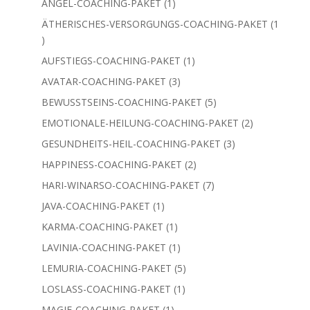
Produkte
1
ANGEL-COACHING-PAKET
1
Produkt
ÄTHERISCHES-VERSORGUNGS-COACHING-PAKET
1
1
Produkt
1
AUFSTIEGS-COACHING-PAKET
1
Produkt
3
AVATAR-COACHING-PAKET
3
Produkte
5
BEWUSSTSEINS-COACHING-PAKET
5
Produkte
2
EMOTIONALE-HEILUNG-COACHING-PAKET
2
Produkte
3
GESUNDHEITS-HEIL-COACHING-PAKET
3
Produkte
2
HAPPINESS-COACHING-PAKET
2
Produkte
7
HARI-WINARSO-COACHING-PAKET
7
Produkte
1
JAVA-COACHING-PAKET
1
Produkt
1
KARMA-COACHING-PAKET
1
Produkt
1
LAVINIA-COACHING-PAKET
1
Produkt
5
LEMURIA-COACHING-PAKET
5
Produkte
1
LOSLASS-COACHING-PAKET
1
Produkt
1
MAGIE-COACHING-PAKET
1