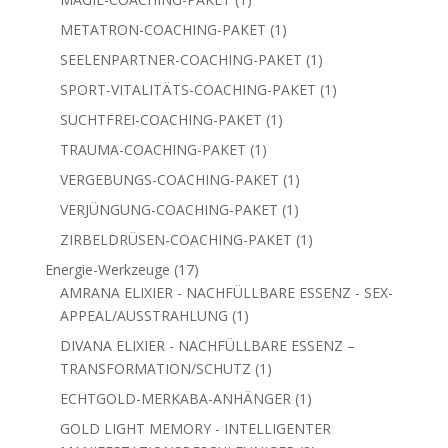
Produkt
1
METATRON-COACHING-PAKET
1
Produkt
1
SEELENPARTNER-COACHING-PAKET
1
Produkt
1
SPORT-VITALITÄTS-COACHING-PAKET
1
Produkt
1
SUCHTFREI-COACHING-PAKET
1
Produkt
1
TRAUMA-COACHING-PAKET
1
Produkt
1
VERGEBUNGS-COACHING-PAKET
1
Produkt
1
VERJÜNGUNG-COACHING-PAKET
1
Produkt
1
ZIRBELDRÜSEN-COACHING-PAKET
1
Produkt
17
Energie-Werkzeuge
17
Produkte
AMRANA ELIXIER - NACHFÜLLBARE ESSENZ - SEX-
1
APPEAL/AUSSTRAHLUNG
1
Produkt
DIVANA ELIXIER - NACHFÜLLBARE ESSENZ –
1
TRANSFORMATION/SCHUTZ
1
Produkt
1
ECHTGOLD-MERKABA-ANHÄNGER
1
Produkt
GOLD LIGHT MEMORY - INTELLIGENTER