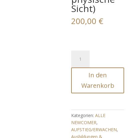
Sicht)
200,00
€
PINEAL-
OCULAR
HARMONIC
In den
FUSION
(Vereinigung
Warenkorb
spirituelle
und
physische
Sicht)
Kategorien:
ALLE
Menge
NEWCOMER
,
AUFSTIEG/ERWACHEN
,
Ausbildungen &