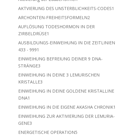
Produkt
1
AKTVIERUNG DES UNSTERBLICHKEITS-CODES
1
Produkt
2
ARCHONTEN-FREIHEITSFORMELN
2
Produkte
AUFLÖSUNG TODESHORMON IN DER
1
ZIRBELDRÜSE
1
Produkt
AUSBILDUNGS-EINWEIHUNG IN DIE ZEITLINIEN
1
433 - 999
1
Produkt
EINWEIHUNG BEFREIUNG DEINER 9 DNA-
3
STRÄNGE
3
Produkte
EINWEIHUNG IN DEINE 3 LEMURISCHEN
3
KRISTALLE
3
Produkte
EINWEIHUNG IN DEINE GOLDENE KRISTALLINE
1
DNA
1
Produkt
1
EINWEIHUNG IN DIE EIGENE AKASHA CHRONIK
1
Produkt
EINWEIHUNG ZUR AKTIVIERUNG DER LEMURIA-
3
GENE
3
Produkte
5
ENERGETISCHE OPERATION
5