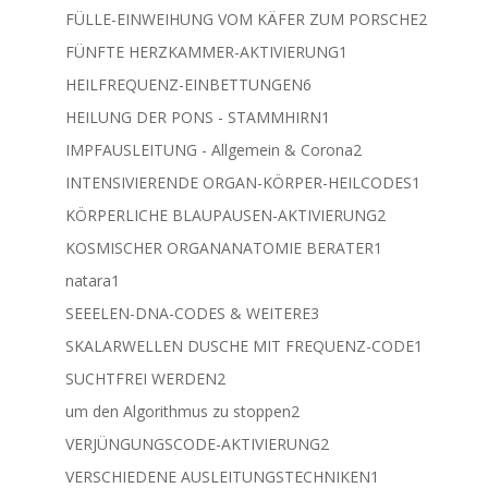
Produkte
2
FÜLLE-EINWEIHUNG VOM KÄFER ZUM PORSCHE
2
Produkt
1
FÜNFTE HERZKAMMER-AKTIVIERUNG
1
Produkt
6
HEILFREQUENZ-EINBETTUNGEN
6
Produkte
1
HEILUNG DER PONS - STAMMHIRN
1
Produkt
2
IMPFAUSLEITUNG - Allgemein & Corona
2
Produkte
1
INTENSIVIERENDE ORGAN-KÖRPER-HEILCODES
1
Produkt
2
KÖRPERLICHE BLAUPAUSEN-AKTIVIERUNG
2
Produkte
1
KOSMISCHER ORGANANATOMIE BERATER
1
Produkt
1
natara
1
Produkt
3
SEEELEN-DNA-CODES & WEITERE
3
Produkte
1
SKALARWELLEN DUSCHE MIT FREQUENZ-CODE
1
Produkt
2
SUCHTFREI WERDEN
2
Produkte
2
um den Algorithmus zu stoppen
2
Produkte
2
VERJÜNGUNGSCODE-AKTIVIERUNG
2
Produkte
1
VERSCHIEDENE AUSLEITUNGSTECHNIKEN
1