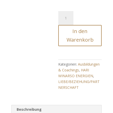
HERZ
SCHLOSS
ESSENZ
In den
(Mitgefühl/Liebe
uvm.)
Warenkorb
Menge
Kategorien:
Ausbildungen
& Coachings
,
HARI
WINARSO ENERGIEN
,
LIEBE/BEZIEHUNG/PART
NERSCHAFT
Beschreibung