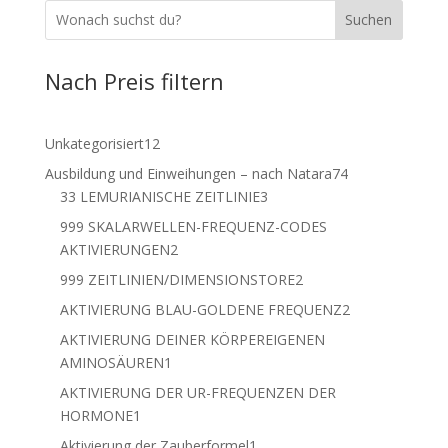
Suchen
Nach Preis filtern
12
Unkategorisiert
12
Produkte
74
Ausbildung und Einweihungen – nach Natara
74
3
Produkte
33 LEMURIANISCHE ZEITLINIE
3
Produkte
999 SKALARWELLEN-FREQUENZ-CODES
2
AKTIVIERUNGEN
2
Produkte
2
999 ZEITLINIEN/DIMENSIONSTORE
2
Produkte
2
AKTIVIERUNG BLAU-GOLDENE FREQUENZ
2
Produkte
AKTIVIERUNG DEINER KÖRPEREIGENEN
1
AMINOSÄUREN
1
Produkt
AKTIVIERUNG DER UR-FREQUENZEN DER
1
HORMONE
1
Produkt
1
Aktivierung der Zauberformel
1