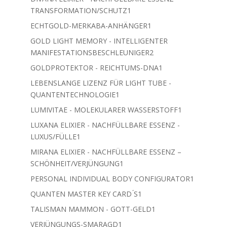
1
TRANSFORMATION/SCHUTZ
1
Produkt
1
ECHTGOLD-MERKABA-ANHÄNGER
1
Produkt
GOLD LIGHT MEMORY - INTELLIGENTER
2
MANIFESTATIONSBESCHLEUNIGER
2
Produkte
1
GOLDPROTEKTOR - REICHTUMS-DNA
1
Produkt
LEBENSLANGE LIZENZ FÜR LIGHT TUBE -
1
QUANTENTECHNOLOGIE
1
Produkt
1
LUMIVITAE - MOLEKULARER WASSERSTOFF
1
Produkt
LUXANA ELIXIER - NACHFÜLLBARE ESSENZ -
1
LUXUS/FÜLLE
1
Produkt
MIRANA ELIXIER - NACHFÜLLBARE ESSENZ –
1
SCHÖNHEIT/VERJÜNGUNG
1
Produkt
1
PERSONAL INDIVIDUAL BODY CONFIGURATOR
1
Produkt
1
QUANTEN MASTER KEY CARD ́S
1
Produkt
1
TALISMAN MAMMON - GOTT-GELD
1
Produkt
1
VERJÜNGUNGS-SMARAGD
1