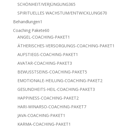
Produkte
365
SCHÖNHEIT/VERJÜNGUNG
365
Produkte
670
SPIRITUELLES WACHSTUM/ENTWICKLUNG
670
Produkte
1
Behandlungen
1
Produkt
60
Coaching Pakete
60
Produkte
1
ANGEL-COACHING-PAKET
1
Produkt
1
ÄTHERISCHES-VERSORGUNGS-COACHING-PAKET
1
Produkt
1
AUFSTIEGS-COACHING-PAKET
1
Produkt
3
AVATAR-COACHING-PAKET
3
Produkte
5
BEWUSSTSEINS-COACHING-PAKET
5
Produkte
2
EMOTIONALE-HEILUNG-COACHING-PAKET
2
Produkte
3
GESUNDHEITS-HEIL-COACHING-PAKET
3
Produkte
2
HAPPINESS-COACHING-PAKET
2
Produkte
7
HARI-WINARSO-COACHING-PAKET
7
Produkte
1
JAVA-COACHING-PAKET
1
Produkt
1
KARMA-COACHING-PAKET
1