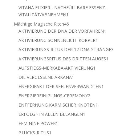
Produkt
VITANA ELIXIER - NACHFÜLLBARE ESSENZ –
1
VITALITÄT/ABNEHMEN
1
Produkt
46
Mächtige Magische Riten
46
Produkte
1
AKTIVIERUNG DER DNA DER VORFAHREN
1
Produkt
1
AKTIVIERUNG SONNENLICHTKÖRPER
1
Produkt
3
AKTIVIERUNGS-RITUS DER 12 DNA-STRÄNGE
3
Produkte
1
AKTIVIERUNGSRITUS DES DRITTEN AUGES
1
Produkt
1
AUFSTIEGS-MERKABA-AKTIVIERUNG
1
Produkt
1
DIE VERGESSENE ARKANA
1
Produkt
1
ENERGIEAKT DER SEELENVERWANDTEN
1
Produkt
2
ENERGIEREINIGUNGS-CEREMONY
2
Produkte
1
ENTFERNUNG KARMISCHER KNOTEN
1
Produkt
1
ERFOLG - IN ALLEN BELANGEN
1
Produkt
1
FEMININE POWER
1
Produkt
1
GLÜCKS-RITUS
1