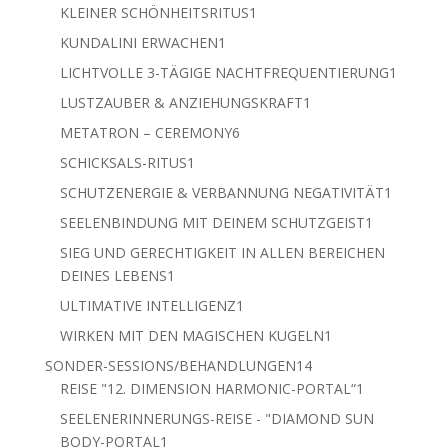
Produkt
1
KLEINER SCHÖNHEITSRITUS
1
Produkt
1
KUNDALINI ERWACHEN
1
Produkt
1
LICHTVOLLE 3-TÄGIGE NACHTFREQUENTIERUNG
1
Produkt
1
LUSTZAUBER & ANZIEHUNGSKRAFT
1
Produkt
6
METATRON – CEREMONY
6
Produkte
1
SCHICKSALS-RITUS
1
Produkt
1
SCHUTZENERGIE & VERBANNUNG NEGATIVITÄT
1
Produkt
1
SEELENBINDUNG MIT DEINEM SCHUTZGEIST
1
Produkt
SIEG UND GERECHTIGKEIT IN ALLEN BEREICHEN
1
DEINES LEBENS
1
Produkt
1
ULTIMATIVE INTELLIGENZ
1
Produkt
1
WIRKEN MIT DEN MAGISCHEN KUGELN
1
Produkt
14
SONDER-SESSIONS/BEHANDLUNGEN
14
Produkte
1
REISE "12. DIMENSION HARMONIC-PORTAL“
1
Produkt
SEELENERINNERUNGS-REISE - "DIAMOND SUN
1
BODY-PORTAL
1