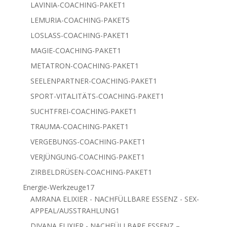
Produkt
1
LAVINIA-COACHING-PAKET
1
Produkt
5
LEMURIA-COACHING-PAKET
5
Produkte
1
LOSLASS-COACHING-PAKET
1
Produkt
1
MAGIE-COACHING-PAKET
1
Produkt
1
METATRON-COACHING-PAKET
1
Produkt
1
SEELENPARTNER-COACHING-PAKET
1
Produkt
1
SPORT-VITALITÄTS-COACHING-PAKET
1
Produkt
1
SUCHTFREI-COACHING-PAKET
1
Produkt
1
TRAUMA-COACHING-PAKET
1
Produkt
1
VERGEBUNGS-COACHING-PAKET
1
Produkt
1
VERJÜNGUNG-COACHING-PAKET
1
Produkt
1
ZIRBELDRÜSEN-COACHING-PAKET
1
Produkt
17
Energie-Werkzeuge
17
Produkte
AMRANA ELIXIER - NACHFÜLLBARE ESSENZ - SEX-
1
APPEAL/AUSSTRAHLUNG
1
Produkt
DIVANA ELIXIER - NACHFÜLLBARE ESSENZ –