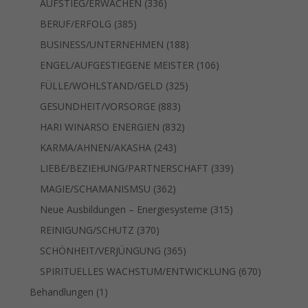
336
AUFSTIEG/ERWACHEN
336
Produkte
385
BERUF/ERFOLG
385
Produkte
188
BUSINESS/UNTERNEHMEN
188
Produkte
106
ENGEL/AUFGESTIEGENE MEISTER
106
Produkte
325
FÜLLE/WOHLSTAND/GELD
325
Produkte
883
GESUNDHEIT/VORSORGE
883
Produkte
832
HARI WINARSO ENERGIEN
832
Produkte
243
KARMA/AHNEN/AKASHA
243
Produkte
339
LIEBE/BEZIEHUNG/PARTNERSCHAFT
339
Produkte
362
MAGIE/SCHAMANISMSU
362
Produkte
315
Neue Ausbildungen – Energiesysteme
315
Produkte
370
REINIGUNG/SCHUTZ
370
Produkte
365
SCHÖNHEIT/VERJÜNGUNG
365
Produkte
670
SPIRITUELLES WACHSTUM/ENTWICKLUNG
670
Produkte
1
Behandlungen
1
Produkt