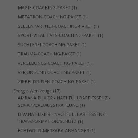
Produkt
1
MAGIE-COACHING-PAKET
1
Produkt
1
METATRON-COACHING-PAKET
1
Produkt
1
SEELENPARTNER-COACHING-PAKET
1
Produkt
1
SPORT-VITALITÄTS-COACHING-PAKET
1
Produkt
1
SUCHTFREI-COACHING-PAKET
1
Produkt
1
TRAUMA-COACHING-PAKET
1
Produkt
1
VERGEBUNGS-COACHING-PAKET
1
Produkt
1
VERJÜNGUNG-COACHING-PAKET
1
Produkt
1
ZIRBELDRÜSEN-COACHING-PAKET
1
Produkt
17
Energie-Werkzeuge
17
Produkte
AMRANA ELIXIER - NACHFÜLLBARE ESSENZ -
1
SEX-APPEAL/AUSSTRAHLUNG
1
Produkt
DIVANA ELIXIER - NACHFÜLLBARE ESSENZ –
1
TRANSFORMATION/SCHUTZ
1
Produkt
1
ECHTGOLD-MERKABA-ANHÄNGER
1
Produkt