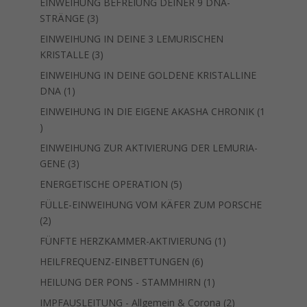
EINWEIHUNG BEFREIUNG DEINER 9 DNA-
3
STRÄNGE
3
Produkte
EINWEIHUNG IN DEINE 3 LEMURISCHEN
3
KRISTALLE
3
Produkte
EINWEIHUNG IN DEINE GOLDENE KRISTALLINE
1
DNA
1
Produkt
EINWEIHUNG IN DIE EIGENE AKASHA CHRONIK
1
1
Produkt
EINWEIHUNG ZUR AKTIVIERUNG DER LEMURIA-
3
GENE
3
Produkte
5
ENERGETISCHE OPERATION
5
Produkte
FÜLLE-EINWEIHUNG VOM KÄFER ZUM PORSCHE
2
2
Produkte
1
FÜNFTE HERZKAMMER-AKTIVIERUNG
1
Produkt
6
HEILFREQUENZ-EINBETTUNGEN
6
Produkte
1
HEILUNG DER PONS - STAMMHIRN
1
Produkt
2
IMPFAUSLEITUNG - Allgemein & Corona
2