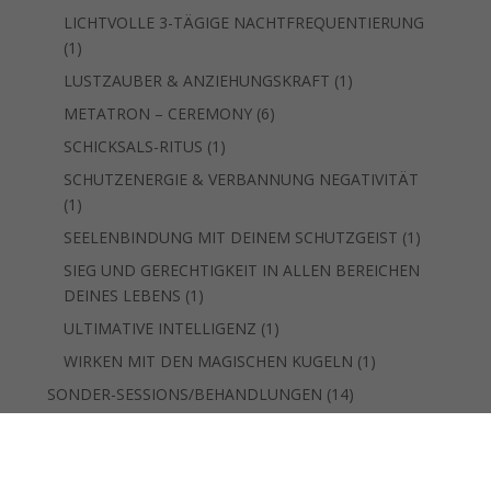
Produkt
LICHTVOLLE 3-TÄGIGE NACHTFREQUENTIERUNG
1
1
Produkt
1
LUSTZAUBER & ANZIEHUNGSKRAFT
1
Produkt
6
METATRON – CEREMONY
6
Produkte
1
SCHICKSALS-RITUS
1
Produkt
SCHUTZENERGIE & VERBANNUNG NEGATIVITÄT
1
1
Produkt
1
SEELENBINDUNG MIT DEINEM SCHUTZGEIST
1
Produkt
SIEG UND GERECHTIGKEIT IN ALLEN BEREICHEN
1
DEINES LEBENS
1
Produkt
1
ULTIMATIVE INTELLIGENZ
1
Produkt
1
WIRKEN MIT DEN MAGISCHEN KUGELN
1
Produkt
14
SONDER-SESSIONS/BEHANDLUNGEN
14
Produkte
1
REISE "12. DIMENSION HARMONIC-PORTAL“
1
Produkt
SEELENERINNERUNGS-REISE - "DIAMOND SUN
1
BODY-PORTAL
1