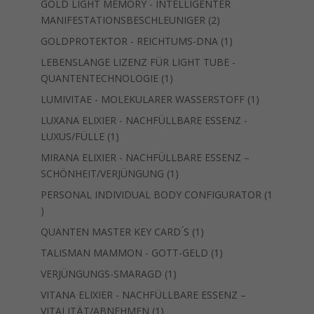
GOLD LIGHT MEMORY - INTELLIGENTER
2
MANIFESTATIONSBESCHLEUNIGER
2
Produkte
1
GOLDPROTEKTOR - REICHTUMS-DNA
1
Produkt
LEBENSLANGE LIZENZ FÜR LIGHT TUBE -
1
QUANTENTECHNOLOGIE
1
Produkt
1
LUMIVITAE - MOLEKULARER WASSERSTOFF
1
Produkt
LUXANA ELIXIER - NACHFÜLLBARE ESSENZ -
1
LUXUS/FÜLLE
1
Produkt
MIRANA ELIXIER - NACHFÜLLBARE ESSENZ –
1
SCHÖNHEIT/VERJÜNGUNG
1
Produkt
PERSONAL INDIVIDUAL BODY CONFIGURATOR
1
1
Produkt
1
QUANTEN MASTER KEY CARD ́S
1
Produkt
1
TALISMAN MAMMON - GOTT-GELD
1
Produkt
1
VERJÜNGUNGS-SMARAGD
1
Produkt
VITANA ELIXIER - NACHFÜLLBARE ESSENZ –
1
VITALITÄT/ABNEHMEN
1