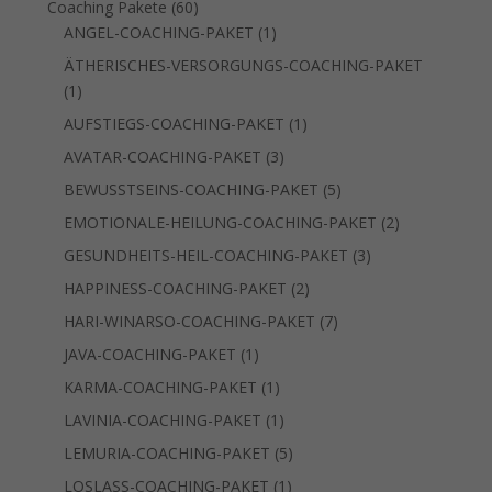
60
Coaching Pakete
60
Produkte
1
ANGEL-COACHING-PAKET
1
Produkt
ÄTHERISCHES-VERSORGUNGS-COACHING-PAKET
1
1
Produkt
1
AUFSTIEGS-COACHING-PAKET
1
Produkt
3
AVATAR-COACHING-PAKET
3
Produkte
5
BEWUSSTSEINS-COACHING-PAKET
5
Produkte
2
EMOTIONALE-HEILUNG-COACHING-PAKET
2
Produkte
3
GESUNDHEITS-HEIL-COACHING-PAKET
3
Produkte
2
HAPPINESS-COACHING-PAKET
2
Produkte
7
HARI-WINARSO-COACHING-PAKET
7
Produkte
1
JAVA-COACHING-PAKET
1
Produkt
1
KARMA-COACHING-PAKET
1
Produkt
1
LAVINIA-COACHING-PAKET
1
Produkt
5
LEMURIA-COACHING-PAKET
5
Produkte
1
LOSLASS-COACHING-PAKET
1