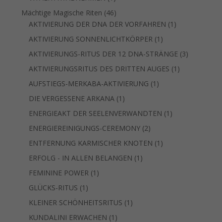
Produkt
46
Mächtige Magische Riten
46
Produkte
1
AKTIVIERUNG DER DNA DER VORFAHREN
1
Produkt
1
AKTIVIERUNG SONNENLICHTKÖRPER
1
Produkt
3
AKTIVIERUNGS-RITUS DER 12 DNA-STRÄNGE
3
Produkte
1
AKTIVIERUNGSRITUS DES DRITTEN AUGES
1
Produkt
1
AUFSTIEGS-MERKABA-AKTIVIERUNG
1
Produkt
1
DIE VERGESSENE ARKANA
1
Produkt
1
ENERGIEAKT DER SEELENVERWANDTEN
1
Produkt
2
ENERGIEREINIGUNGS-CEREMONY
2
Produkte
1
ENTFERNUNG KARMISCHER KNOTEN
1
Produkt
1
ERFOLG - IN ALLEN BELANGEN
1
Produkt
1
FEMININE POWER
1
Produkt
1
GLÜCKS-RITUS
1
Produkt
1
KLEINER SCHÖNHEITSRITUS
1
Produkt
1
KUNDALINI ERWACHEN
1