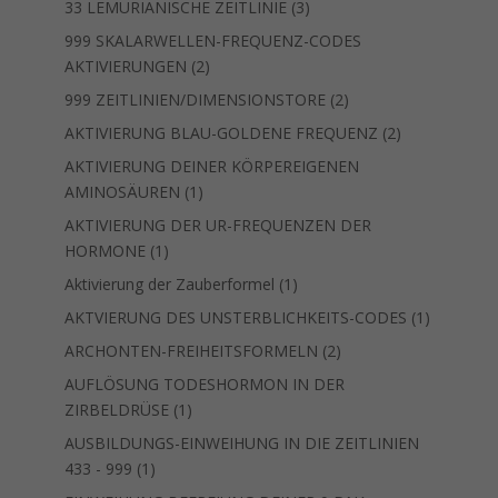
3
Produkte
33 LEMURIANISCHE ZEITLINIE
3
Produkte
999 SKALARWELLEN-FREQUENZ-CODES
2
AKTIVIERUNGEN
2
Produkte
2
999 ZEITLINIEN/DIMENSIONSTORE
2
Produkte
2
AKTIVIERUNG BLAU-GOLDENE FREQUENZ
2
Produkte
AKTIVIERUNG DEINER KÖRPEREIGENEN
1
AMINOSÄUREN
1
Produkt
AKTIVIERUNG DER UR-FREQUENZEN DER
1
HORMONE
1
Produkt
1
Aktivierung der Zauberformel
1
Produkt
1
AKTVIERUNG DES UNSTERBLICHKEITS-CODES
1
Produkt
2
ARCHONTEN-FREIHEITSFORMELN
2
Produkte
AUFLÖSUNG TODESHORMON IN DER
1
ZIRBELDRÜSE
1
Produkt
AUSBILDUNGS-EINWEIHUNG IN DIE ZEITLINIEN
1
433 - 999
1
Produkt