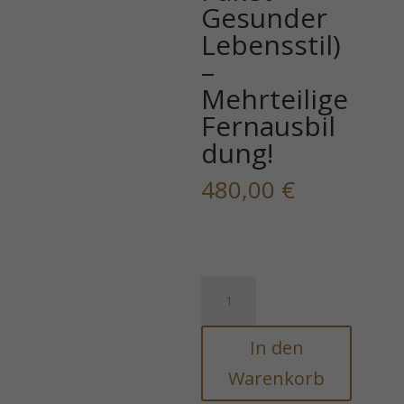
Gesunder
Lebensstil)
–
Mehrteilige
Fernausbil
dung!
480,00
€
6
Ätherische
Ayurveda-/Kräuteressenzsysteme
In den
(Rundum
Paket
Warenkorb
-