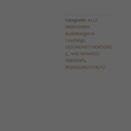
Gesunder
Lebensstil)
-
Kategorien:
ALLE
Mehrteilige
NEWCOMER
,
Fernausbildung!
Ausbildungen &
Menge
Coachings
,
GESUNDHEIT/VORSORG
E
,
HARI WINARSO
ENERGIEN
,
REINIGUNG/SCHUTZ