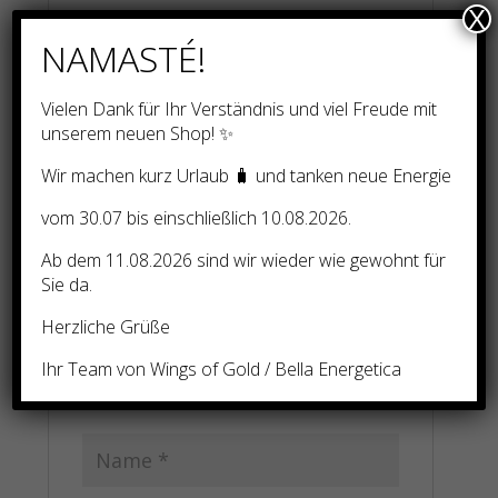
X
Es gibt noch keine Rezensionen.
NAMASTÉ!
Schreibe die erste Rezension für „6
Ätherische
Vielen Dank für Ihr Verständnis und viel Freude mit
Ayurveda-/Kräuteressenzsysteme (Rundum
unserem neuen Shop! ✨
Paket – Gesunder Lebensstil) – Mehrteilige
Fernausbildung!“
Wir machen kurz Urlaub 🧳 und tanken neue Energie
Deine E-Mail-Adresse wird nicht
vom 30.07 bis einschließlich 10.08.2026.
veröffentlicht.
Erforderliche Felder sind mit
*
markiert
Ab dem 11.08.2026 sind wir wieder wie gewohnt für
Sie da.
Deine Bewertung
*
Herzliche Grüße
Ihr Team von Wings of Gold / Bella Energetica