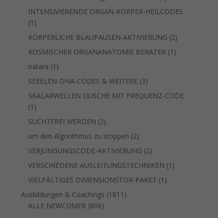
Produkte
INTENSIVIERENDE ORGAN-KÖRPER-HEILCODES
1
1
Produkt
2
KÖRPERLICHE BLAUPAUSEN-AKTIVIERUNG
2
Produkte
1
KOSMISCHER ORGANANATOMIE BERATER
1
Produkt
1
natara
1
Produkt
3
SEEELEN-DNA-CODES & WEITERE
3
Produkte
SKALARWELLEN DUSCHE MIT FREQUENZ-CODE
1
1
Produkt
2
SUCHTFREI WERDEN
2
Produkte
2
um den Algorithmus zu stoppen
2
Produkte
2
VERJÜNGUNGSCODE-AKTIVIERUNG
2
Produkte
1
VERSCHIEDENE AUSLEITUNGSTECHNIKEN
1
Produkt
1
VIELFÄLTIGES DIMENSIONSTOR-PAKET
1
Produkt
1811
Ausbildungen & Coachings
1811
806
Produkte
ALLE NEWCOMER
806
Produkte